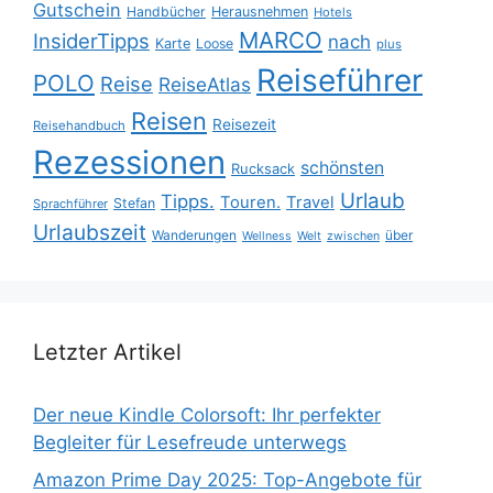
Gutschein
Handbücher
Herausnehmen
Hotels
MARCO
InsiderTipps
nach
Karte
Loose
plus
Reiseführer
POLO
Reise
ReiseAtlas
Reisen
Reisezeit
Reisehandbuch
Rezessionen
schönsten
Rucksack
Urlaub
Tipps.
Touren.
Travel
Stefan
Sprachführer
Urlaubszeit
Wanderungen
über
Wellness
Welt
zwischen
Letzter Artikel
Der neue Kindle Colorsoft: Ihr perfekter
Begleiter für Lesefreude unterwegs
Amazon Prime Day 2025: Top-Angebote für