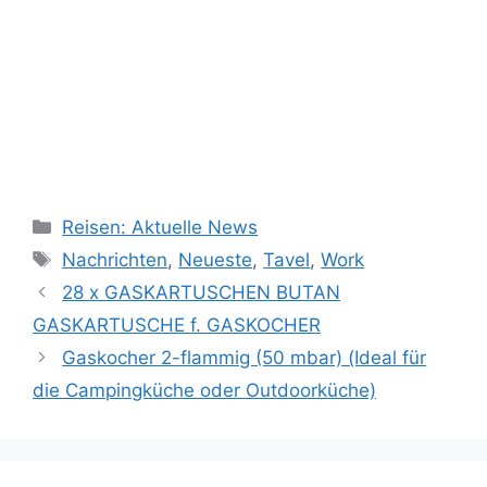
Kategorien
Reisen: Aktuelle News
Schlagwörter
Nachrichten
,
Neueste
,
Tavel
,
Work
28 x GASKARTUSCHEN BUTAN
GASKARTUSCHE f. GASKOCHER
Gaskocher 2-flammig (50 mbar) (Ideal für
die Campingküche oder Outdoorküche)