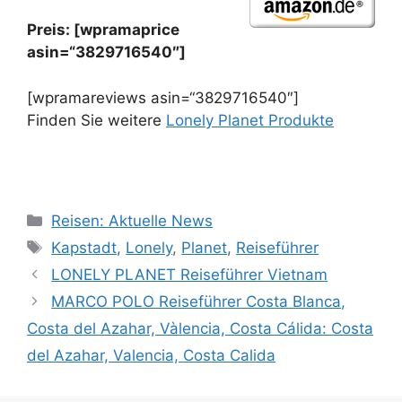
Preis: [wpramaprice
asin=“3829716540″]
[wpramareviews asin=“3829716540″]
Finden Sie weitere
Lonely Planet Produkte
Kategorien
Reisen: Aktuelle News
Schlagwörter
Kapstadt
,
Lonely
,
Planet
,
Reiseführer
LONELY PLANET Reiseführer Vietnam
MARCO POLO Reiseführer Costa Blanca,
Costa del Azahar, Vàlencia, Costa Cálida: Costa
del Azahar, Valencia, Costa Calida