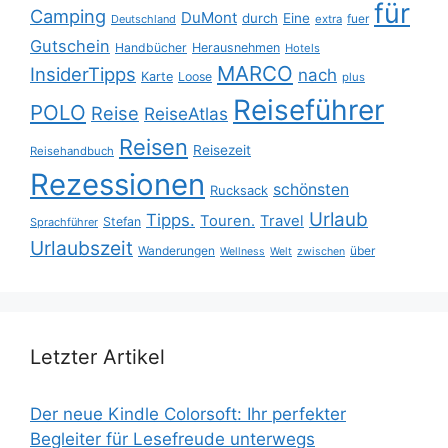
für
Camping
DuMont
durch
Eine
fuer
Deutschland
extra
Gutschein
Handbücher
Herausnehmen
Hotels
MARCO
InsiderTipps
nach
Karte
Loose
plus
Reiseführer
POLO
Reise
ReiseAtlas
Reisen
Reisezeit
Reisehandbuch
Rezessionen
schönsten
Rucksack
Urlaub
Tipps.
Touren.
Travel
Stefan
Sprachführer
Urlaubszeit
Wanderungen
über
Wellness
Welt
zwischen
Letzter Artikel
Der neue Kindle Colorsoft: Ihr perfekter
Begleiter für Lesefreude unterwegs