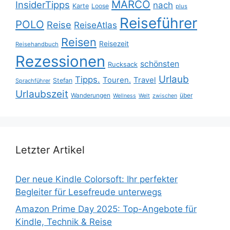
MARCO
InsiderTipps
nach
Karte
Loose
plus
Reiseführer
POLO
Reise
ReiseAtlas
Reisen
Reisezeit
Reisehandbuch
Rezessionen
schönsten
Rucksack
Urlaub
Tipps.
Touren.
Travel
Stefan
Sprachführer
Urlaubszeit
Wanderungen
über
Wellness
Welt
zwischen
Letzter Artikel
Der neue Kindle Colorsoft: Ihr perfekter
Begleiter für Lesefreude unterwegs
Amazon Prime Day 2025: Top-Angebote für
Kindle, Technik & Reise