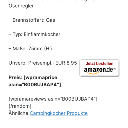
Ösenregler
– Brennstoffart: Gas
– Typ: Einflammkocher
– Maße: 75mm (Hö
Unverb. Preisempf.: EUR 8,95
Preis: [wpramaprice
asin=“B00BUJBAP4″]
[wpramareviews asin=“B00BUJBAP4″]
[/random]
Ähnliche
Campingkocher Produkte