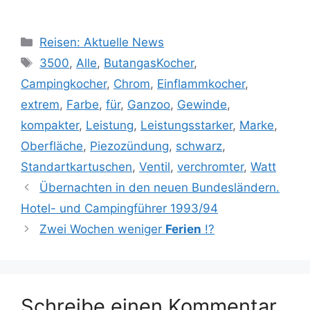
Kategorien
Reisen: Aktuelle News
Schlagwörter
3500
,
Alle
,
ButangasKocher
,
Campingkocher
,
Chrom
,
Einflammkocher
,
extrem
,
Farbe
,
für
,
Ganzoo
,
Gewinde
,
kompakter
,
Leistung
,
Leistungsstarker
,
Marke
,
Oberfläche
,
Piezozündung
,
schwarz
,
Standartkartuschen
,
Ventil
,
verchromter
,
Watt
Übernachten in den neuen Bundesländern.
Hotel- und Campingführer 1993/94
Zwei Wochen weniger
Ferien
!?
Schreibe einen Kommentar