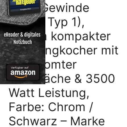
n mit Gewinde
(Ventil Typ 1),
extrem kompakter
Campingkocher mit
verchromter
Oberfläche & 3500
Watt Leistung,
Farbe: Chrom /
Schwarz – Marke