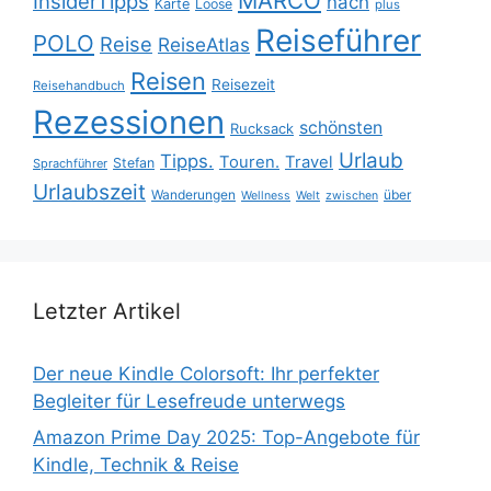
MARCO
InsiderTipps
nach
Karte
Loose
plus
Reiseführer
POLO
Reise
ReiseAtlas
Reisen
Reisezeit
Reisehandbuch
Rezessionen
schönsten
Rucksack
Urlaub
Tipps.
Touren.
Travel
Stefan
Sprachführer
Urlaubszeit
Wanderungen
über
Wellness
Welt
zwischen
Letzter Artikel
Der neue Kindle Colorsoft: Ihr perfekter
Begleiter für Lesefreude unterwegs
Amazon Prime Day 2025: Top-Angebote für
Kindle, Technik & Reise