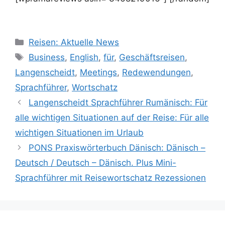
Kategorien
Reisen: Aktuelle News
Schlagwörter
Business
,
English
,
für
,
Geschäftsreisen
,
Langenscheidt
,
Meetings
,
Redewendungen
,
Sprachführer
,
Wortschatz
Langenscheidt Sprachführer Rumänisch: Für
alle wichtigen Situationen auf der Reise: Für alle
wichtigen Situationen im Urlaub
PONS Praxiswörterbuch Dänisch: Dänisch –
Deutsch / Deutsch – Dänisch. Plus Mini-
Sprachführer mit Reisewortschatz Rezessionen