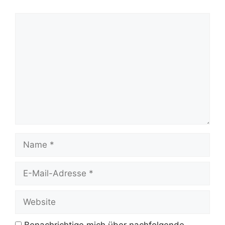
Kommentar
Name
E-
Mail-
Adresse
Website
Benachrichtige mich über nachfolgende