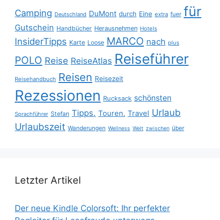
für
Camping
DuMont
durch
Eine
fuer
Deutschland
extra
Gutschein
Handbücher
Herausnehmen
Hotels
MARCO
InsiderTipps
nach
Karte
Loose
plus
Reiseführer
POLO
Reise
ReiseAtlas
Reisen
Reisezeit
Reisehandbuch
Rezessionen
schönsten
Rucksack
Urlaub
Tipps.
Touren.
Travel
Stefan
Sprachführer
Urlaubszeit
Wanderungen
über
Wellness
Welt
zwischen
Letzter Artikel
Der neue Kindle Colorsoft: Ihr perfekter