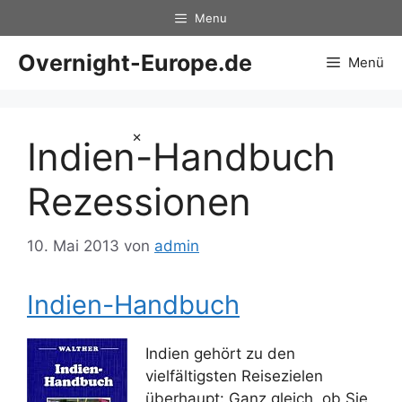
Zum
Menu
Inhalt
springen
Overnight-Europe.de
Menü
×
Indien-Handbuch
Rezessionen
10. Mai 2013
von
admin
Indien-Handbuch
Indien gehört zu den
vielfältigsten Reisezielen
überhaupt: Ganz gleich, ob Sie