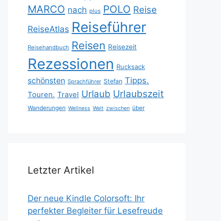
MARCO
POLO
Reise
nach
plus
Reiseführer
ReiseAtlas
Reisen
Reisezeit
Reisehandbuch
Rezessionen
Rucksack
Tipps.
schönsten
Stefan
Sprachführer
Urlaubszeit
Urlaub
Touren.
Travel
Wanderungen
über
Wellness
Welt
zwischen
Letzter Artikel
Der neue Kindle Colorsoft: Ihr
perfekter Begleiter für Lesefreude