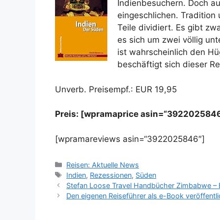
Indienbesuchern. Doch a
eingeschlichen. Tradition
Teile dividiert. Es gibt z
es sich um zwei völlig un
ist wahrscheinlich den H
beschäftigt sich dieser R
Unverb. Preisempf.: EUR 19,95
Preis: [wpramaprice asin=“392202584
[wpramareviews asin=“3922025846″]
Kategorien
Reisen: Aktuelle News
Schlagwörter
Indien
,
Rezessionen
,
Süden
Stefan Loose Travel Handbücher Zimbabwe –
Den eigenen Reiseführer als e-Book veröffentl