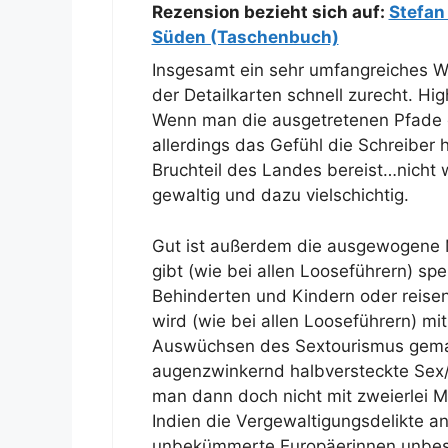
Rezension bezieht sich auf:
Stefan
Süden (Taschenbuch)
Insgesamt ein sehr umfangreiches We
der Detailkarten schnell zurecht. H
Wenn man die ausgetretenen Pfade 
allerdings das Gefühl die Schreiber
Bruchteil des Landes bereist…nicht w
gewaltig und dazu vielschichtig.
Gut ist außerdem die ausgewogene M
gibt (wie bei allen Looseführern) spez
Behinderten und Kindern oder reisen
wird (wie bei allen Looseführern) m
Auswüchsen des Sextourismus gema
augenzwinkernd halbversteckte Sex/F
man dann doch nicht mit zweierlei 
Indien die Vergewaltigungsdelikte a
unbekümmerte Europäerinnen unbesc