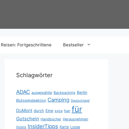
Reisen: Fortgeschrittene
Bestseller
Schlagwörter
ADAC
Berlin
ausgewählte
Backpacking
Camping
Blutspendeaktion
Deutschland
für
DuMont
durch
Eine
fuer
extra
Gutschein
Handbücher
Herausnehmen
InsiderTipps
Karte
Loose
Hotels