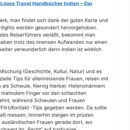
 Loose Travel Handbücher Indien – Der
rk, man findet sich dank der guten Karte und
ighlights werden gesondert hervorgehoben.
des Reiserführers verläßt, bekommt man
 haben trotz des imensen Aufwandes nur einen
eiter verwunderlich denn Indien ist wirklich
ischung (Geschichte, Kultur, Natur) und es
ielle Tips für alleinreisende Frauen, reisen mit
 als Schwule. Nervig hierbei: Heteromännern
it mahndem Finger vor den schlechten
hnt, während Schwulen und Frauen
lirt/Kontakt -Tips gegeben werden. Da sollte
Maß messen, immerhin steigen im prüden
n ausländischen Frauen gerade dort, wo
hwert ihr „Recht“ auf barbusige