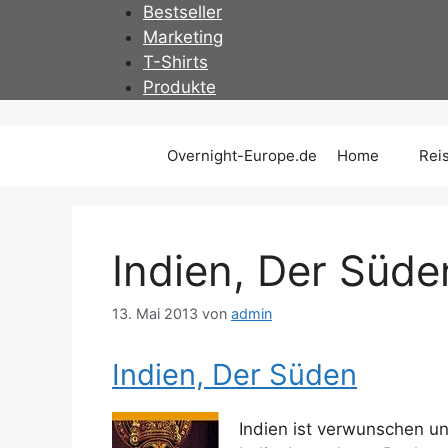
Zum
Bestseller
Inhalt
Marketing
springen
T-Shirts
Produkte
Overnight-Europe.de
Home
Rei
Indien, Der Süd
13. Mai 2013
von
admin
Indien, Der Süden
Indien ist verwunschen un