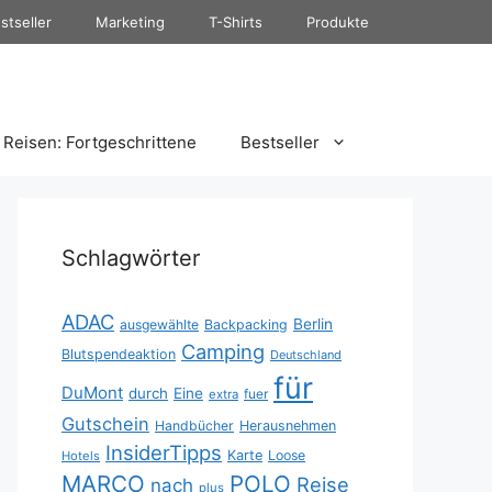
stseller
Marketing
T-Shirts
Produkte
Reisen: Fortgeschrittene
Bestseller
Schlagwörter
ADAC
Berlin
ausgewählte
Backpacking
Camping
Blutspendeaktion
Deutschland
für
DuMont
durch
Eine
fuer
extra
Gutschein
Handbücher
Herausnehmen
InsiderTipps
Karte
Loose
Hotels
MARCO
POLO
Reise
nach
plus