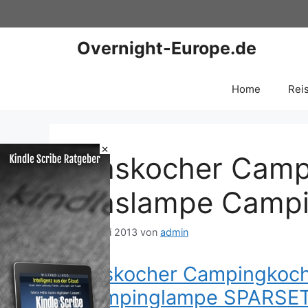
Zum
Inhalt
springen
Overnight-Europe.de
Home
Rei
×
Gaskocher Camp
Gaslampe Camp
20. Mai 2013
von
admin
Gaskocher Campingkoch
Campinglampe SPARSE