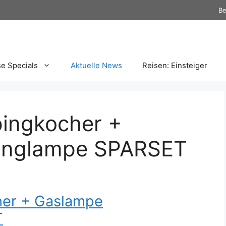
Be
se Specials
Aktuelle News
Reisen: Einsteiger
ingkocher +
inglampe SPARSET
er + Gaslampe
T