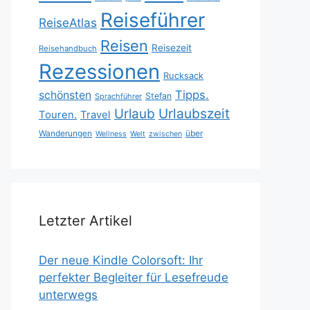
Reiseführer
ReiseAtlas
Reisen
Reisezeit
Reisehandbuch
Rezessionen
Rucksack
Tipps.
schönsten
Stefan
Sprachführer
Urlaubszeit
Urlaub
Touren.
Travel
Wanderungen
über
Wellness
Welt
zwischen
Letzter Artikel
Der neue Kindle Colorsoft: Ihr
perfekter Begleiter für Lesefreude
unterwegs