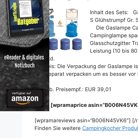
Inhalt des Sets: 
S Glühstrumpf Gr. 
Die Gaslampe Cam
Campinglampe spar
Glasschutzgitter T
Leistung (10 bis 8
5-8 Std.
Hinweis: Die Verpackung der Gaslampe i
und separat verpacken um es besser vor
Unverb. Preisempf.: EUR 39,01
Preis: [wpramaprice asin=“B006N45VK
[wpramareviews asin=“B006N45VK6″] [/
Finden Sie weitere
Campingkocher Produ