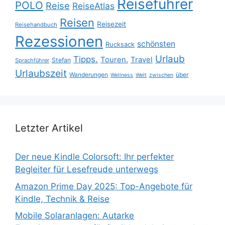
Reiseführer
POLO
Reise
ReiseAtlas
Reisen
Reisezeit
Reisehandbuch
Rezessionen
schönsten
Rucksack
Urlaub
Tipps.
Touren.
Travel
Stefan
Sprachführer
Urlaubszeit
Wanderungen
über
Wellness
Welt
zwischen
Letzter Artikel
Der neue Kindle Colorsoft: Ihr perfekter
Begleiter für Lesefreude unterwegs
Amazon Prime Day 2025: Top-Angebote für
Kindle, Technik & Reise
Mobile Solaranlagen: Autarke