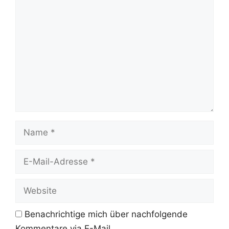
Kommentar
Name
E-
Mail-
Adresse
Website
Benachrichtige mich über nachfolgende
Kommentare via E-Mail.