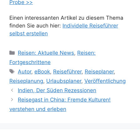
Probe >>
Einen interessanten Artikel zu diesem Thema
finden Sie auch hier:
Individelle Reiseführer
selbst erstellen
Kategorien
Reisen: Aktuelle News
,
Reisen:
Fortgeschrittene
Schlagwörter
Autor
,
eBook
,
Reiseführer
,
Reiseplaner
,
Reiseplanung
,
Urlaubsplaner
,
Veröffentlichung
Indien, Der Süden Rezessionen
Reisegast in China: Fremde Kulturen!
verstehen und erleben