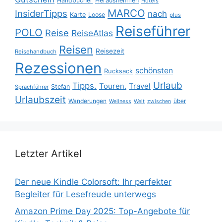
Handbücher
Herausnehmen
Hotels
MARCO
InsiderTipps
nach
Karte
Loose
plus
Reiseführer
POLO
Reise
ReiseAtlas
Reisen
Reisezeit
Reisehandbuch
Rezessionen
schönsten
Rucksack
Urlaub
Tipps.
Touren.
Travel
Stefan
Sprachführer
Urlaubszeit
Wanderungen
über
Wellness
Welt
zwischen
Letzter Artikel
Der neue Kindle Colorsoft: Ihr perfekter
Begleiter für Lesefreude unterwegs
Amazon Prime Day 2025: Top-Angebote für