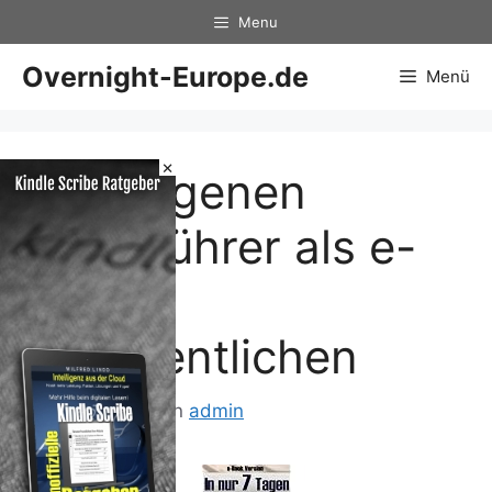
Zum
Menu
Inhalt
springen
Overnight-Europe.de
Menü
×
Den eigenen
Reiseführer als e-
Book
veröffentlichen
13. Mai 2013
von
admin