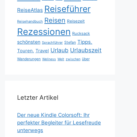
Reiseführer
ReiseAtlas
Reisen
Reisezeit
Reisehandbuch
Rezessionen
Rucksack
Tipps.
schönsten
Stefan
Sprachführer
Urlaubszeit
Urlaub
Touren.
Travel
Wanderungen
über
Wellness
Welt
zwischen
Letzter Artikel
Der neue Kindle Colorsoft: Ihr
perfekter Begleiter für Lesefreude
unterwegs