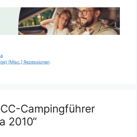
pa
nge) [Misc.] Rezessionen
DCC-Campingführer
a 2010“