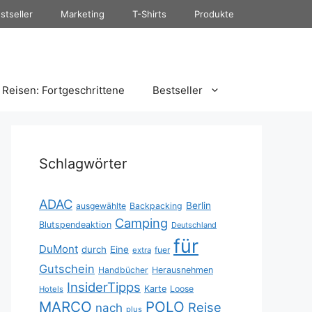
stseller
Marketing
T-Shirts
Produkte
Reisen: Fortgeschrittene
Bestseller
Schlagwörter
ADAC
Berlin
ausgewählte
Backpacking
Camping
Blutspendeaktion
Deutschland
für
DuMont
durch
Eine
fuer
extra
Gutschein
Handbücher
Herausnehmen
InsiderTipps
Karte
Loose
Hotels
MARCO
POLO
Reise
nach
plus