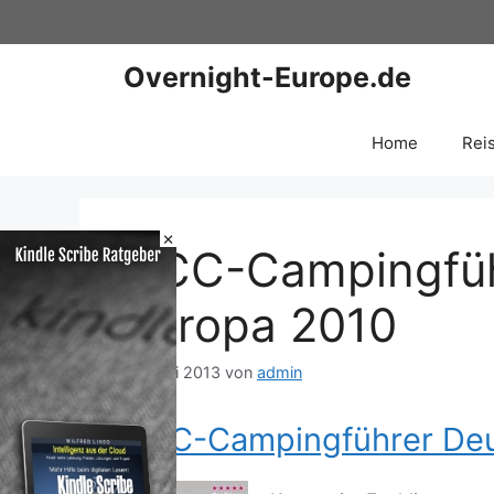
Zum
Inhalt
springen
Overnight-Europe.de
Home
Rei
×
DCC-Campingfüh
Europa 2010
20. Mai 2013
von
admin
DCC-Campingführer Deu