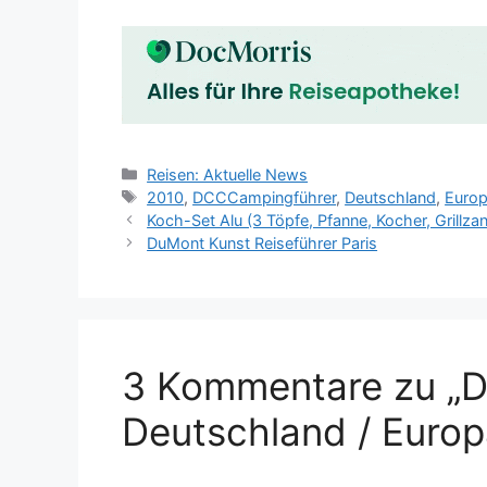
Kategorien
Reisen: Aktuelle News
Schlagwörter
2010
,
DCCCampingführer
,
Deutschland
,
Euro
Koch-Set Alu (3 Töpfe, Pfanne, Kocher, Grillza
DuMont Kunst Reiseführer Paris
3 Kommentare zu „
Deutschland / Europ