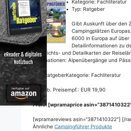
Kategorie: Fachliteratur
Typ: Ratgeber
Gibt Auskunft über den 
Campingplätzen Europas.
6000 in Europa auf über 9
Detailinformationen zu d
Übersichts- und Detailkarten der Reiselä
Informationen: Alpenübergänge und Päss
Typ: RatgeberKategorie: Fachliteratur
Unverb. Preisempf.: EUR 19,90
Preis: [wpramaprice asin=“3871410322
[wpramareviews asin=“3871410322″] [/r
Ähnliche
Campingführer Produkte