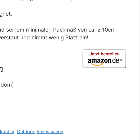
gnet.
nd seinem minimalen Packmaß von ca. ø 10cm
verstaut und nimmt wenig Platz ein!
“]
ndom]
kocher
,
Outdoor
,
Rezessionen