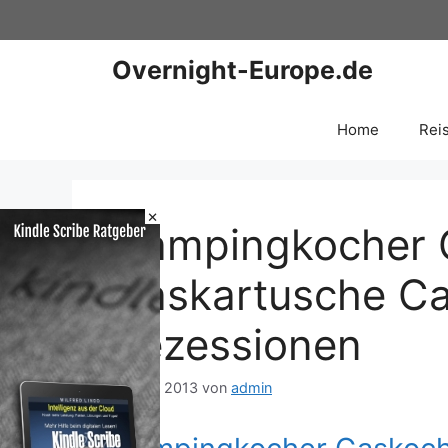
Zum
Inhalt
springen
Overnight-Europe.de
Home
Rei
×
Campingkocher 
Gaskartusche 
Rezessionen
19. Mai 2013
von
admin