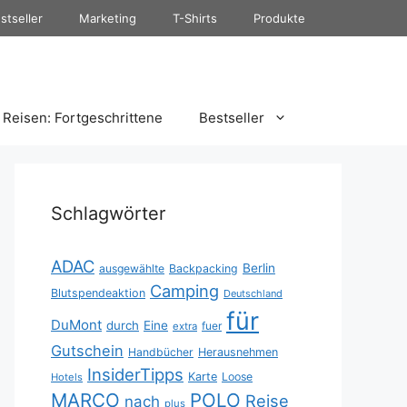
stseller
Marketing
T-Shirts
Produkte
Reisen: Fortgeschrittene
Bestseller
Schlagwörter
ADAC
Berlin
ausgewählte
Backpacking
Camping
Blutspendeaktion
Deutschland
für
DuMont
durch
Eine
fuer
extra
Gutschein
Handbücher
Herausnehmen
InsiderTipps
Karte
Loose
Hotels
MARCO
POLO
Reise
nach
plus