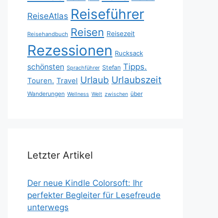
Reiseführer
ReiseAtlas
Reisen
Reisezeit
Reisehandbuch
Rezessionen
Rucksack
Tipps.
schönsten
Stefan
Sprachführer
Urlaubszeit
Urlaub
Touren.
Travel
Wanderungen
über
Wellness
Welt
zwischen
Letzter Artikel
Der neue Kindle Colorsoft: Ihr
perfekter Begleiter für Lesefreude
unterwegs