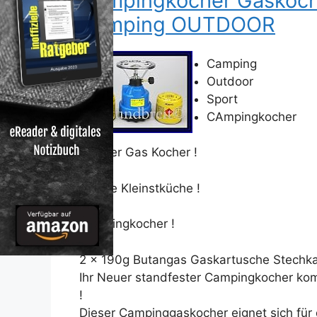
Campingkocher Gaskoch
Camping OUTDOOR
Camping
Outdoor
Sport
CAmpingkocher
Mobiler Gas Kocher !
Mobile Kleinstküche !
Campingkocher !
2 x 190g Butangas Gaskartusche Stechka
Ihr Neuer standfester Campingkocher ko
!
Dieser Campinggaskocher eignet sich für 