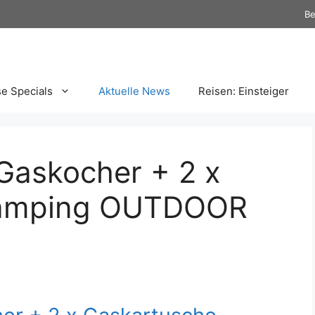
Be
se Specials
Aktuelle News
Reisen: Einsteiger
Gaskocher + 2 x
Camping OUTDOOR