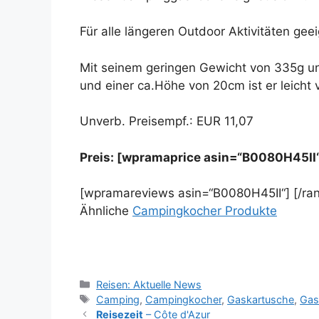
Für alle längeren Outdoor Aktivitäten geei
Mit seinem geringen Gewicht von 335g u
und einer ca.Höhe von 20cm ist er leicht 
Unverb. Preisempf.: EUR 11,07
Preis: [wpramaprice asin=“B0080H45II
[wpramareviews asin=“B0080H45II“] [/ra
Ähnliche
Campingkocher Produkte
Kategorien
Reisen: Aktuelle News
Schlagwörter
Camping
,
Campingkocher
,
Gaskartusche
,
Gas
Reisezeit
– Côte d'Azur