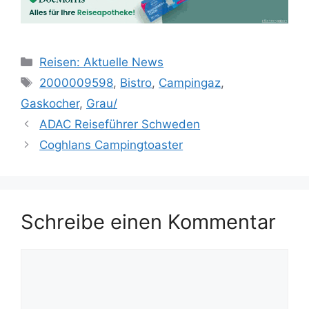
Kategorien
Reisen: Aktuelle News
Schlagwörter
2000009598
,
Bistro
,
Campingaz
,
Gaskocher
,
Grau/
ADAC Reiseführer Schweden
Coghlans Campingtoaster
Schreibe einen Kommentar
Kommentar