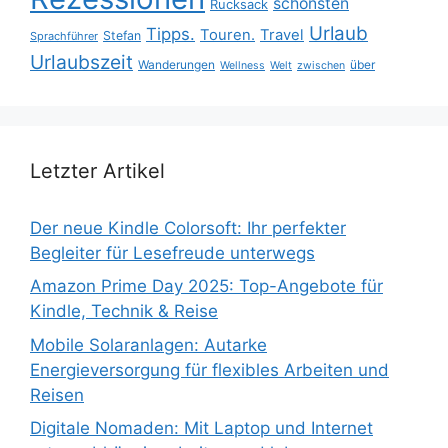
schönsten
Rucksack
Urlaub
Tipps.
Touren.
Travel
Stefan
Sprachführer
Urlaubszeit
Wanderungen
über
Wellness
Welt
zwischen
Letzter Artikel
Der neue Kindle Colorsoft: Ihr perfekter
Begleiter für Lesefreude unterwegs
Amazon Prime Day 2025: Top-Angebote für
Kindle, Technik & Reise
Mobile Solaranlagen: Autarke
Energieversorgung für flexibles Arbeiten und
Reisen
Digitale Nomaden: Mit Laptop und Internet