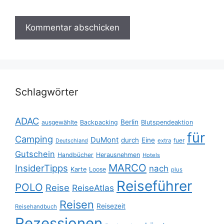
Schlagwörter
ADAC
Berlin
ausgewählte
Backpacking
Blutspendeaktion
für
Camping
DuMont
durch
Eine
fuer
Deutschland
extra
Gutschein
Handbücher
Herausnehmen
Hotels
MARCO
InsiderTipps
nach
Karte
Loose
plus
Reiseführer
POLO
Reise
ReiseAtlas
Reisen
Reisezeit
Reisehandbuch
Rezessionen