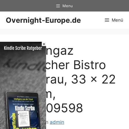
Zum
Menu
Inhalt
springen
Overnight-Europe.de
Menü
×
Campingaz
Gaskocher Bistro
300, grau, 33 x 22
x 12 cm,
2000009598
22. Mai 2013
von
admin