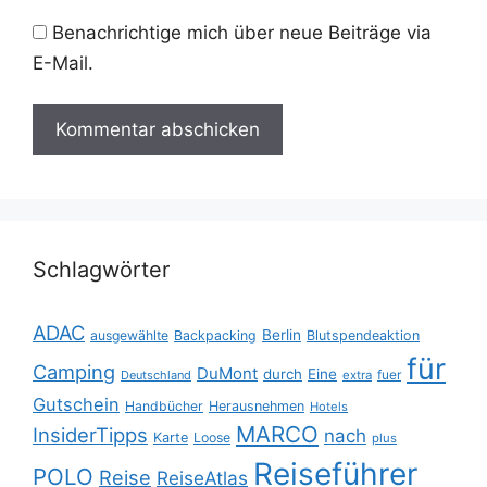
Benachrichtige mich über neue Beiträge via
E-Mail.
Schlagwörter
ADAC
Berlin
ausgewählte
Backpacking
Blutspendeaktion
für
Camping
DuMont
durch
Eine
fuer
Deutschland
extra
Gutschein
Handbücher
Herausnehmen
Hotels
MARCO
InsiderTipps
nach
Karte
Loose
plus
Reiseführer
POLO
Reise
ReiseAtlas