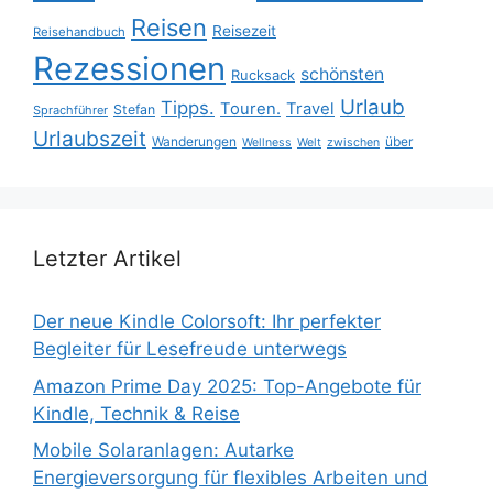
Reisen
Reisezeit
Reisehandbuch
Rezessionen
schönsten
Rucksack
Urlaub
Tipps.
Touren.
Travel
Stefan
Sprachführer
Urlaubszeit
Wanderungen
über
Wellness
Welt
zwischen
Letzter Artikel
Der neue Kindle Colorsoft: Ihr perfekter
Begleiter für Lesefreude unterwegs
Amazon Prime Day 2025: Top-Angebote für
Kindle, Technik & Reise
Mobile Solaranlagen: Autarke
Energieversorgung für flexibles Arbeiten und