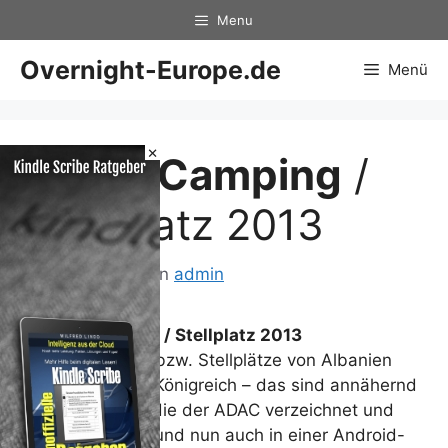
Zum
Menu
Inhalt
springen
Overnight-Europe.de
Menü
×
ADAC
Camping
/
Stellplatz 2013
20. Mai 2013
von
admin
ADAC
Camping
/ Stellplatz 2013
Campingplätze bzw. Stellplätze von Albanien
bis Vereinigtes Königreich – das sind annähernd
10.000 Plätze, die der ADAC verzeichnet und
bewertet hat – und nun auch in einer Android-