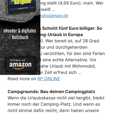
App zur Verfügung stellt (4,99 Euro). main. Wer
gerne campiert, weiß …
Read more on
androidmag.de
Deutschland im Schnitt fünf Euro billiger: So
teuer ist
Camping
-Urlaub in Europa
Düsseldorf (RPO). Wer bereit ist, auf 28 Grad
Wassertemperatur und durchgehenden
Sonnenschein zu verzichten, für den sind Ferien
im eigenen Land eine echte Alternative. Vor
allem der naturnahe Urlaub mit Wohnmobil,
Wohnwagen oder Zelt erfreut sich …
Read more on
RP ONLINE
Campgrounds: Bau deinen
Campingplatz
Wenn die Urlaubskasse nicht viel hergibt, bleibt
immer noch der Camping-Platz. Und wenn es
nicht einmal dafür reicht, dann haben unsere