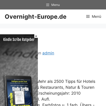
Zum
Menu
Inhalt
springen
Overnight-Europe.de
Menü
×
USA
19. April 2013
von
admin
USA
Mehr als 2500 Tipps für Hotels
& Restaurants, Natur & Touren
Erscheinungsjahr: 2010
3. Aufl.
m. Farbfotos u. 1 farb. Übers.-