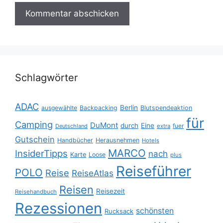
Schlagwörter
ADAC
Berlin
ausgewählte
Backpacking
Blutspendeaktion
für
Camping
DuMont
durch
Eine
fuer
Deutschland
extra
Gutschein
Handbücher
Herausnehmen
Hotels
MARCO
InsiderTipps
nach
Karte
Loose
plus
Reiseführer
POLO
Reise
ReiseAtlas
Reisen
Reisezeit
Reisehandbuch
Rezessionen
schönsten
Rucksack