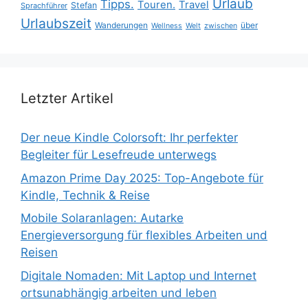
Urlaub
Tipps.
Touren.
Travel
Stefan
Sprachführer
Urlaubszeit
Wanderungen
über
Wellness
Welt
zwischen
Letzter Artikel
Der neue Kindle Colorsoft: Ihr perfekter
Begleiter für Lesefreude unterwegs
Amazon Prime Day 2025: Top-Angebote für
Kindle, Technik & Reise
Mobile Solaranlagen: Autarke
Energieversorgung für flexibles Arbeiten und
Reisen
Digitale Nomaden: Mit Laptop und Internet
ortsunabhängig arbeiten und leben