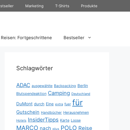
stseller
Marketing
T-Shirts
Produkte
Reisen: Fortgeschrittene
Bestseller
Schlagwörter
ADAC
Berlin
ausgewählte
Backpacking
Camping
Blutspendeaktion
Deutschland
für
DuMont
durch
Eine
fuer
extra
Gutschein
Handbücher
Herausnehmen
InsiderTipps
Karte
Loose
Hotels
MARCO
POLO
Reise
nach
plus