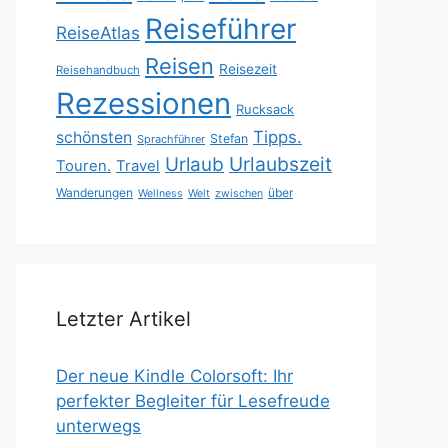
Reiseführer
ReiseAtlas
Reisen
Reisezeit
Reisehandbuch
Rezessionen
Rucksack
Tipps.
schönsten
Stefan
Sprachführer
Urlaubszeit
Urlaub
Touren.
Travel
Wanderungen
über
Wellness
Welt
zwischen
Letzter Artikel
Der neue Kindle Colorsoft: Ihr
perfekter Begleiter für Lesefreude
unterwegs