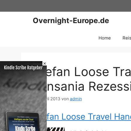
Zum
Inhalt
springen
Overnight-Europe.de
Home
Rei
×
Stefan Loose Tr
Tansania Rezess
28. April 2013
von
admin
Stefan Loose Travel Ha