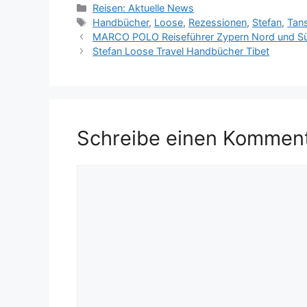
Kategorien
Reisen: Aktuelle News
Schlagwörter
Handbücher
,
Loose
,
Rezessionen
,
Stefan
,
Tan
MARCO POLO Reiseführer Zypern Nord und Süd: 
Stefan Loose Travel Handbücher Tibet
Schreibe einen Kommen
Kommentar