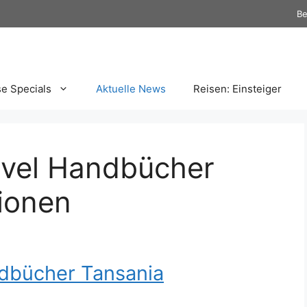
Be
se Specials
Aktuelle News
Reisen: Einsteiger
avel Handbücher
ionen
ndbücher Tansania