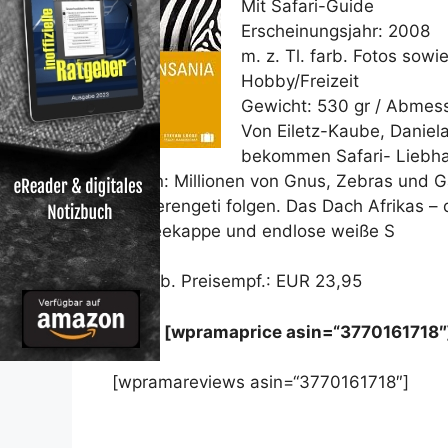
Mit Safari-Guide
Erscheinungsjahr: 2008
m. z. Tl. farb. Fotos sowi
Hobby/Freizeit
Gewicht: 530 gr / Abmes
Von Eiletz-Kaube, Danie
bekommen Safari- Liebhab
Augen: Millionen von Gnus, Zebras und Ga
der Serengeti folgen. Das Dach Afrikas – 
Schneekappe und endlose weiße S
Unverb. Preisempf.: EUR 23,95
Preis: [wpramaprice asin=“3770161718″
[wpramareviews asin=“3770161718″]