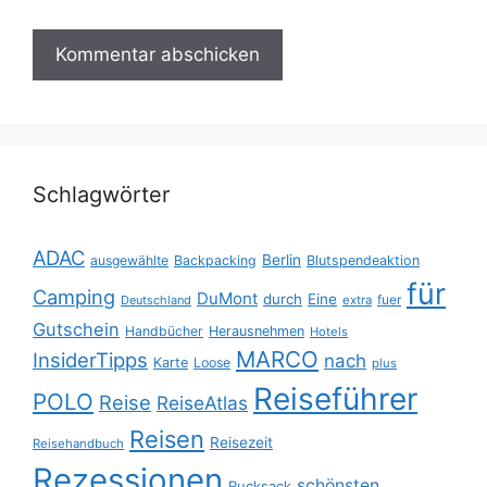
Schlagwörter
ADAC
Berlin
ausgewählte
Backpacking
Blutspendeaktion
für
Camping
DuMont
durch
Eine
fuer
Deutschland
extra
Gutschein
Handbücher
Herausnehmen
Hotels
MARCO
InsiderTipps
nach
Karte
Loose
plus
Reiseführer
POLO
Reise
ReiseAtlas
Reisen
Reisezeit
Reisehandbuch
Rezessionen
schönsten
Rucksack