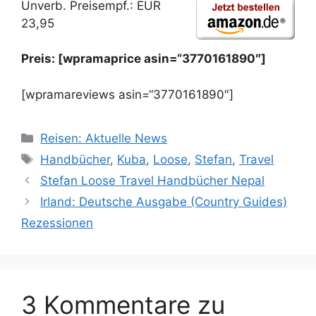
Unverb. Preisempf.: EUR
23,95
Preis: [wpramaprice asin=“3770161890″]
[wpramareviews asin=“3770161890″]
Kategorien
Reisen: Aktuelle News
Schlagwörter
Handbücher
,
Kuba
,
Loose
,
Stefan
,
Travel
Stefan Loose Travel Handbücher Nepal
Irland: Deutsche Ausgabe (Country Guides)
Rezessionen
3 Kommentare zu