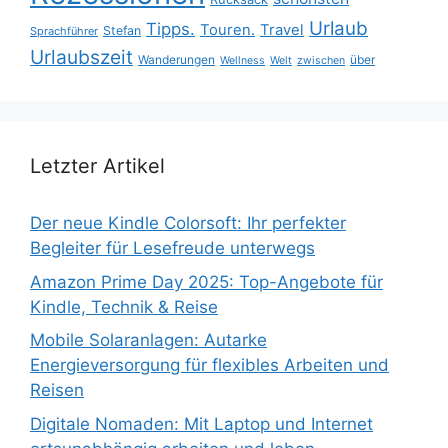
Urlaub
Tipps.
Touren.
Travel
Stefan
Sprachführer
Urlaubszeit
Wanderungen
über
Wellness
Welt
zwischen
Letzter Artikel
Der neue Kindle Colorsoft: Ihr perfekter
Begleiter für Lesefreude unterwegs
Amazon Prime Day 2025: Top-Angebote für
Kindle, Technik & Reise
Mobile Solaranlagen: Autarke
Energieversorgung für flexibles Arbeiten und
Reisen
Digitale Nomaden: Mit Laptop und Internet