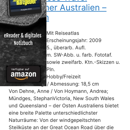
Handbücher Australien –
Der Osten
Mit Reiseatlas
Erscheinungsjahr: 2009
5., überarb. Aufl.
m. SW-Abb. u. farb. Fototaf.
sowie zweifarb. Ktn.-Skizzen u.
Pln.
Hobby/Freizeit
Gewicht: 585 gr / Abmessung: 18,5 cm
Von Dehne, Anne / Von Hoymann, Andrea;
Mündges, StephanVictoria, New South Wales
und Queensland – der Osten Australiens bietet
eine breite Palette unterschiedlichster
Naturräume: Von der windgepeitschten
Steilküste an der Great Ocean Road über die