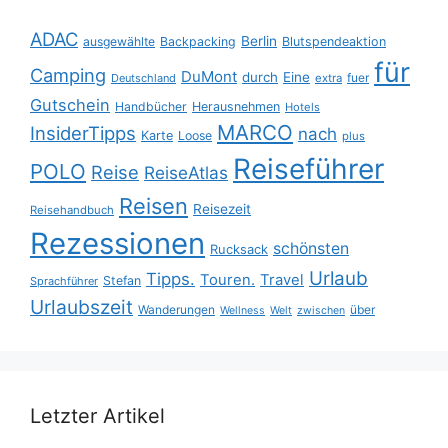
ADAC
Berlin
ausgewählte
Backpacking
Blutspendeaktion
für
Camping
DuMont
durch
Eine
fuer
Deutschland
extra
Gutschein
Handbücher
Herausnehmen
Hotels
MARCO
InsiderTipps
nach
Karte
Loose
plus
Reiseführer
POLO
Reise
ReiseAtlas
Reisen
Reisezeit
Reisehandbuch
Rezessionen
schönsten
Rucksack
Urlaub
Tipps.
Touren.
Travel
Stefan
Sprachführer
Urlaubszeit
Wanderungen
über
Wellness
Welt
zwischen
Letzter Artikel