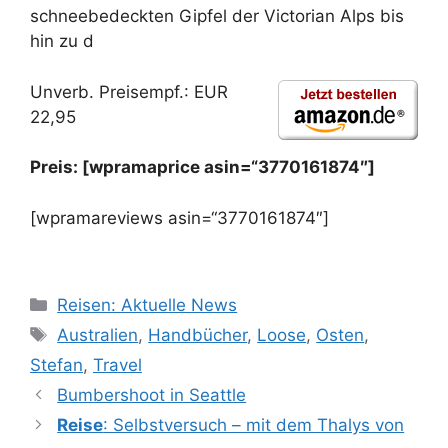
schneebedeckten Gipfel der Victorian Alps bis
hin zu d
Unverb. Preisempf.: EUR
22,95
Preis: [wpramaprice asin=“3770161874″]
[wpramareviews asin=“3770161874″]
Kategorien
Reisen: Aktuelle News
Schlagwörter
Australien
,
Handbücher
,
Loose
,
Osten
,
Stefan
,
Travel
Bumbershoot in Seattle
Reise
: Selbstversuch – mit dem Thalys von