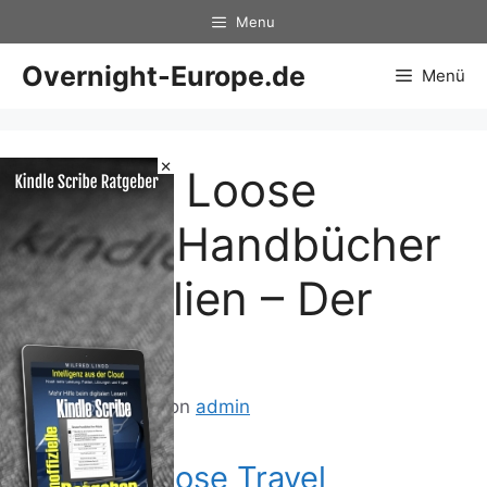
Zum
Menu
Inhalt
springen
Overnight-Europe.de
Menü
×
Stefan Loose
Travel Handbücher
Australien – Der
Osten
24. April 2013
von
admin
Stefan Loose Travel