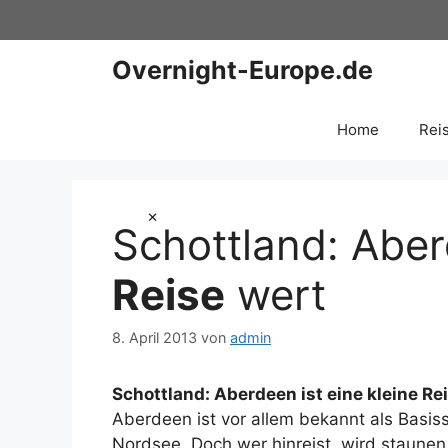
Zum
Inhalt
springen
Overnight-Europe.de
Home
Rei
×
Schottland: Aber
Reise
wert
8. April 2013
von
admin
Schottland: Aberdeen ist eine kleine
Re
Aberdeen ist vor allem bekannt als Basiss
Nordsee. Doch wer hinreist, wird staunen.