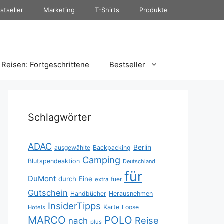
stseller
Marketing
T-Shirts
Produkte
Reisen: Fortgeschrittene
Bestseller
Schlagwörter
ADAC
Berlin
ausgewählte
Backpacking
Camping
Blutspendeaktion
Deutschland
für
DuMont
durch
Eine
fuer
extra
Gutschein
Handbücher
Herausnehmen
InsiderTipps
Karte
Loose
Hotels
MARCO
POLO
Reise
nach
plus