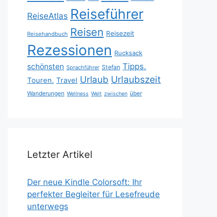
Reiseführer
ReiseAtlas
Reisen
Reisezeit
Reisehandbuch
Rezessionen
Rucksack
Tipps.
schönsten
Stefan
Sprachführer
Urlaubszeit
Urlaub
Touren.
Travel
Wanderungen
über
Wellness
Welt
zwischen
Letzter Artikel
Der neue Kindle Colorsoft: Ihr
perfekter Begleiter für Lesefreude
unterwegs