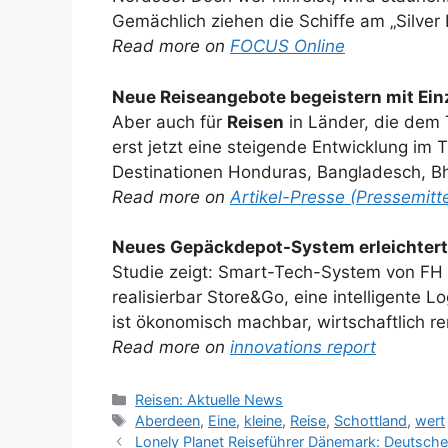
Gemächlich ziehen die Schiffe am „Silver 
Read more on
FOCUS Online
Neue Reiseangebote begeistern mit Einz
Aber auch für
Reisen
in Länder, die dem 
erst jetzt eine steigende Entwicklung im T
Destinationen Honduras, Bangladesch, B
Read more on
Artikel-Presse (Pressemitte
Neues Gepäckdepot-System erleichter
Studie zeigt: Smart-Tech-System von FH S
realisierbar Store&Go, eine intelligente 
ist ökonomisch machbar, wirtschaftlich r
Read more on
innovations report
Kategorien
Reisen: Aktuelle News
Schlagwörter
Aberdeen
,
Eine
,
kleine
,
Reise
,
Schottland
,
wert
Lonely Planet Reiseführer Dänemark: Deutsch