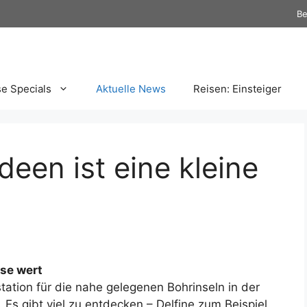
Be
se Specials
Aktuelle News
Reisen: Einsteiger
deen ist eine kleine
ise
wert
tation für die nahe gelegenen Bohrinseln in der
 Es gibt viel zu entdecken – Delfine zum Beispiel.