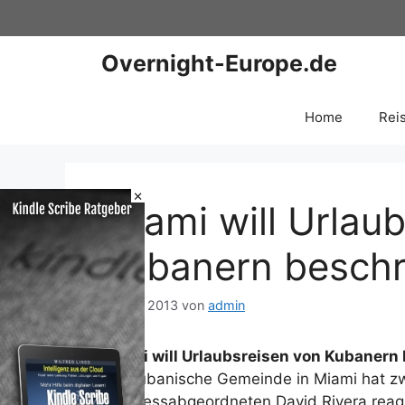
Zum
Inhalt
springen
Overnight-Europe.de
Home
Rei
×
Miami will Urlau
Kubanern besch
6. April 2013
von
admin
Miami will Urlaubsreisen von Kubanern
Die kubanische Gemeinde in Miami hat zw
Kongressabgeordneten David Rivera reag