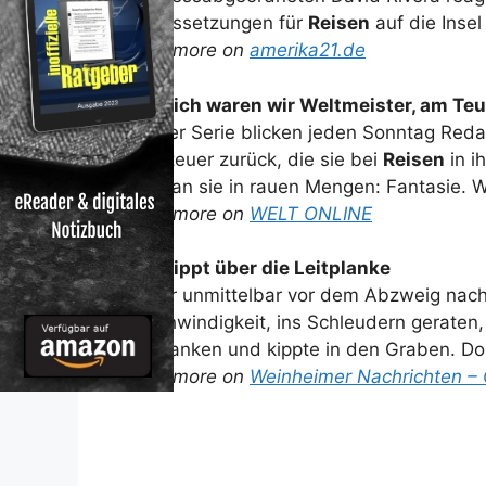
Voraussetzungen für
Reisen
auf die Insel
Read more on
amerika21.de
Plötzlich waren wir Weltmeister, am Teu
In einer Serie blicken jeden Sonntag Reda
Abenteuer zurück, die sie bei
Reisen
in i
hat man sie in rauen Mengen: Fantasie. W
Read more on
WELT ONLINE
Lkw kippt über die Leitplanke
Er war unmittelbar vor dem Abzweig nac
Geschwindigkeit, ins Schleudern geraten,
Leitplanken und kippte in den Graben. Dor
Read more on
Weinheimer Nachrichten –