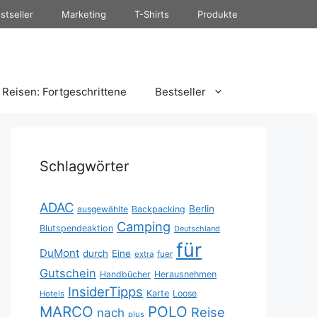
stseller
Marketing
T-Shirts
Produkte
Reisen: Fortgeschrittene
Bestseller
Schlagwörter
ADAC
Berlin
ausgewählte
Backpacking
Camping
Blutspendeaktion
Deutschland
für
DuMont
durch
Eine
fuer
extra
Gutschein
Handbücher
Herausnehmen
InsiderTipps
Karte
Loose
Hotels
MARCO
POLO
Reise
nach
plus