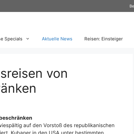
Be
se Specials
Aktuelle News
Reisen: Einsteiger
bsreisen von
ränken
 beschränken
iespältig auf den Vorstoß des republikanischen
iert, Kubaner in den USA unter bestimmten