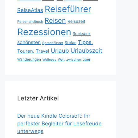
Reiseführer
ReiseAtlas
Reisen
Reisezeit
Reisehandbuch
Rezessionen
Rucksack
Tipps.
schönsten
Stefan
Sprachführer
Urlaubszeit
Urlaub
Touren.
Travel
Wanderungen
über
Wellness
Welt
zwischen
Letzter Artikel
Der neue Kindle Colorsoft: Ihr
perfekter Begleiter für Lesefreude
unterwegs