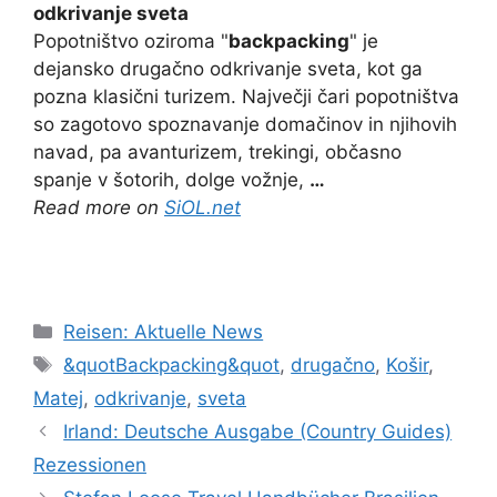
odkrivanje sveta
Popotništvo oziroma "
backpacking
" je
dejansko drugačno odkrivanje sveta, kot ga
pozna klasični turizem. Največji čari popotništva
so zagotovo spoznavanje domačinov in njihovih
navad, pa avanturizem, trekingi, občasno
spanje v šotorih, dolge vožnje,
…
Read more on
SiOL.net
Kategorien
Reisen: Aktuelle News
Schlagwörter
&quotBackpacking&quot
,
drugačno
,
Košir
,
Matej
,
odkrivanje
,
sveta
Irland: Deutsche Ausgabe (Country Guides)
Rezessionen