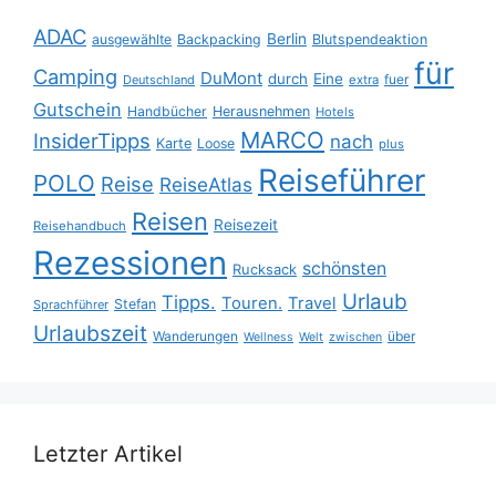
ADAC
Berlin
ausgewählte
Backpacking
Blutspendeaktion
für
Camping
DuMont
durch
Eine
fuer
Deutschland
extra
Gutschein
Handbücher
Herausnehmen
Hotels
MARCO
InsiderTipps
nach
Karte
Loose
plus
Reiseführer
POLO
Reise
ReiseAtlas
Reisen
Reisezeit
Reisehandbuch
Rezessionen
schönsten
Rucksack
Urlaub
Tipps.
Touren.
Travel
Stefan
Sprachführer
Urlaubszeit
Wanderungen
über
Wellness
Welt
zwischen
Letzter Artikel