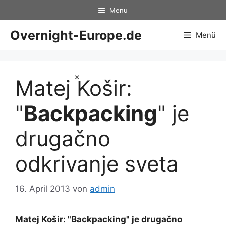
Zum
Menu
Inhalt
springen
Overnight-Europe.de
Menü
×
Matej Košir:
"
Backpacking
" je
drugačno
odkrivanje sveta
16. April 2013
von
admin
Matej Košir: "
Backpacking
" je drugačno