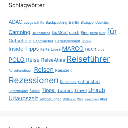
Schlagwörter
ADAC
Berlin
ausgewählte
Backpacking
Blutspendeaktion
für
Camping
DuMont
durch
Eine
fuer
Deutschland
extra
Gutschein
Handbücher
Herausnehmen
Hotels
MARCO
InsiderTipps
nach
Karte
Loose
plus
Reiseführer
POLO
Reise
ReiseAtlas
Reisen
Reisezeit
Reisehandbuch
Rezessionen
schönsten
Rucksack
Urlaub
Tipps.
Touren.
Travel
Stefan
Sprachführer
Urlaubszeit
Wanderungen
über
Wellness
Welt
zwischen