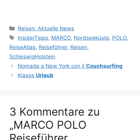
Kategorien
Reisen: Aktuelle News
Schlagwörter
InsiderTipps
,
MARCO
,
Nordseeküste
,
POLO
,
ReiseAtlas
,
Reiseführer
,
Reisen
,
SchleswigHolstein
Nomade a New York con il
Couchsurfing
Klasse
Urlaub
3 Kommentare zu
„MARCO POLO
Reiseführer