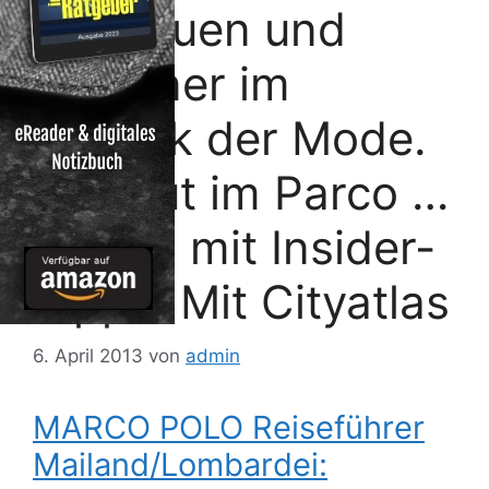
Boutiquen und
Designer im
Viereck der Mode.
Chillout im Parco …
Reisen mit Insider-
Tipps. Mit Cityatlas
6. April 2013
von
admin
MARCO POLO Reiseführer
Mailand/Lombardei: