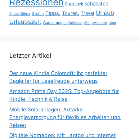
Rezessionen
schönsten
Rucksack
Urlaub
Tipps.
Touren.
Travel
Stefan
Sprachführer
Urlaubszeit
Wanderungen
über
Wellness
Welt
zwischen
Letzter Artikel
Der neue Kindle Colorsoft: Ihr perfekter
Begleiter für Lesefreude unterwegs
Amazon Prime Day 2025: Top-Angebote für
Kindle, Technik & Reise
Mobile Solaranlagen: Autarke
Energieversorgung für flexibles Arbeiten und
Reisen
Digitale Nomaden: Mit Laptop und Internet