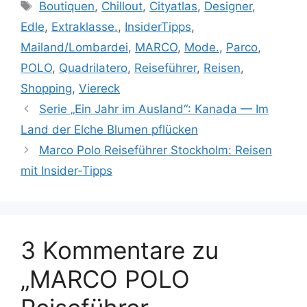
Schlagwörter
Boutiquen
,
Chillout
,
Cityatlas
,
Designer
,
Edle
,
Extraklasse.
,
InsiderTipps
,
Mailand/Lombardei
,
MARCO
,
Mode.
,
Parco
,
POLO
,
Quadrilatero
,
Reiseführer
,
Reisen
,
Shopping
,
Viereck
Serie „Ein Jahr im Ausland“: Kanada — Im
Land der Elche Blumen pflücken
Marco Polo Reiseführer Stockholm: Reisen
mit Insider-Tipps
3 Kommentare zu
„MARCO POLO