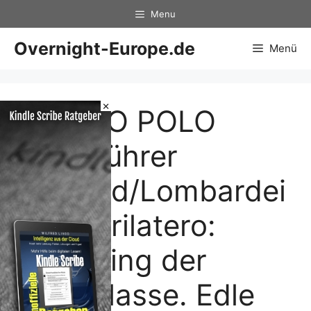
Zum
Menu
Inhalt
springen
Overnight-Europe.de
Menü
×
MARCO POLO
Reiseführer
Mailand/Lombardei
: Quadrilatero:
Shopping der
Extraklasse. Edle