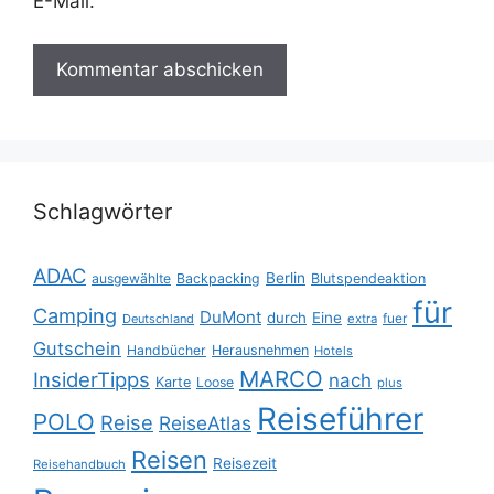
E-Mail.
Schlagwörter
ADAC
Berlin
ausgewählte
Backpacking
Blutspendeaktion
für
Camping
DuMont
durch
Eine
fuer
Deutschland
extra
Gutschein
Handbücher
Herausnehmen
Hotels
MARCO
InsiderTipps
nach
Karte
Loose
plus
Reiseführer
POLO
Reise
ReiseAtlas
Reisen
Reisezeit
Reisehandbuch