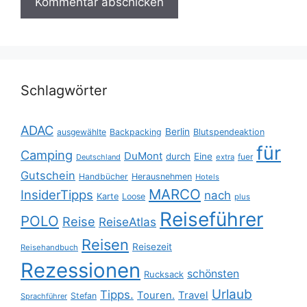
Schlagwörter
ADAC
Berlin
ausgewählte
Backpacking
Blutspendeaktion
für
Camping
DuMont
durch
Eine
fuer
Deutschland
extra
Gutschein
Handbücher
Herausnehmen
Hotels
MARCO
InsiderTipps
nach
Karte
Loose
plus
Reiseführer
POLO
Reise
ReiseAtlas
Reisen
Reisezeit
Reisehandbuch
Rezessionen
schönsten
Rucksack
Urlaub
Tipps.
Touren.
Travel
Stefan
Sprachführer