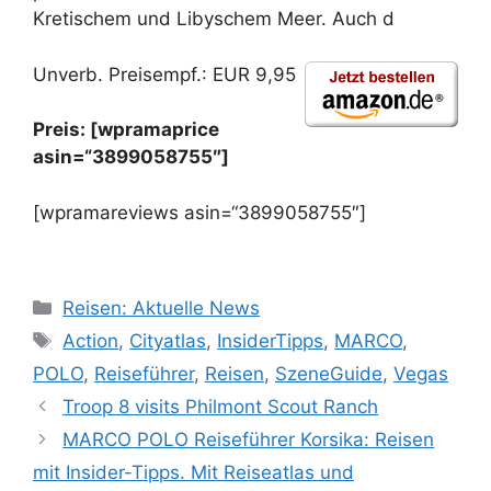
Kretischem und Libyschem Meer. Auch d
Unverb. Preisempf.: EUR 9,95
Preis: [wpramaprice
asin=“3899058755″]
[wpramareviews asin=“3899058755″]
Kategorien
Reisen: Aktuelle News
Schlagwörter
Action
,
Cityatlas
,
InsiderTipps
,
MARCO
,
POLO
,
Reiseführer
,
Reisen
,
SzeneGuide
,
Vegas
Troop 8 visits Philmont Scout Ranch
MARCO POLO Reiseführer Korsika: Reisen
mit Insider-Tipps. Mit Reiseatlas und