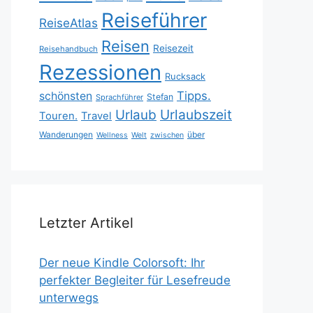
Reiseführer
ReiseAtlas
Reisen
Reisezeit
Reisehandbuch
Rezessionen
Rucksack
Tipps.
schönsten
Stefan
Sprachführer
Urlaubszeit
Urlaub
Touren.
Travel
Wanderungen
über
Wellness
Welt
zwischen
Letzter Artikel
Der neue Kindle Colorsoft: Ihr
perfekter Begleiter für Lesefreude
unterwegs