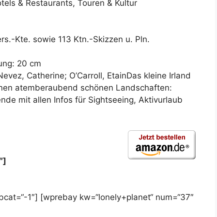
tels & Restaurants, Touren & Kultur
rs.-Kte. sowie 113 Ktn.-Skizzen u. Pln.
ung: 20 cm
evez, Catherine; O’Carroll, EtainDas kleine Irland
einen atemberaubend schönen Landschaften:
ende mit allen Infos für Sightseeing, Aktivurlaub
″]
bcat=“-1″] [wprebay kw=“lonely+planet“ num=“37″