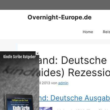
Zum
Inhalt
springen
Overnight-Europe.de
Home
Rei
×
Irland: Deutsch
Guides) Rezessi
16. April 2013
von
admin
Irland: Deutsche Ausgab