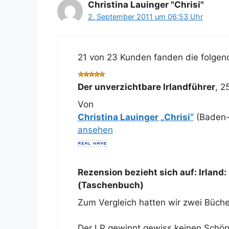
Christina Lauinger "Chrisi"
2. September 2011 um 06:53 Uhr
21 von 23 Kunden fanden die folgend
Der unverzichtbare Irlandführer
,
2
Von
Christina Lauinger „Chrisi“
(Baden-
ansehen
Rezension bezieht sich auf:
Irland
(Taschenbuch)
Zum Vergleich hatten wir zwei Büche
Der LP gewinnt gewiss keinen Schönhe