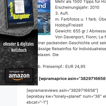
Mehr als 1500 Tipps für Ho
Erscheinungsjahr: 2010
3. Aufl.
m. Farbfotos u. 1 farb. Übe
Hobby/Freizeit
Gewicht: 655 gr / Abmess
Von Davenport, Fionn; Le N
mit seiner packenden Geschichte und s
Zuverlässige Reiseinfos für Individualreis
und Relaxen. Die
Unverb. Preisempf.: EUR 24,95
Preis: [wpramaprice asin=“3829716656
[wpramareviews asin=“3829716656″]
[wprebay kw=“lonely+planet“ num=“36″ e
ebcat=“-1″]