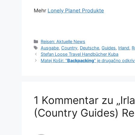
Mehr
Lonely Planet Produkte
Kategorien
Reisen: Aktuelle News
Schlagwörter
Ausgabe
,
Country
,
Deutsche
,
Guides
,
Irland
,
R
Stefan Loose Travel Handbücher Kuba
Matej Košir: "
Backpacking
" je drugačno odkriv
1 Kommentar zu „Ir
(Country Guides) Re