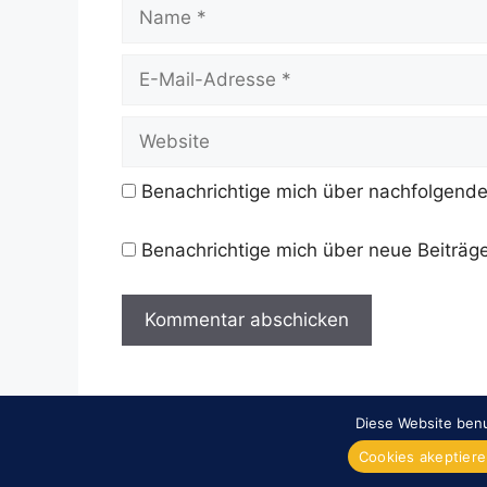
Name
E-
Mail-
Adresse
Website
Benachrichtige mich über nachfolgende
Benachrichtige mich über neue Beiträge
Diese Website benu
Cookies akeptier