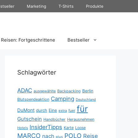
stseller
Marketing
T-Shirts
Produkte
Reisen: Fortgeschrittene
Bestseller
Schlagwörter
ADAC
Berlin
ausgewählte
Backpacking
Camping
Blutspendeaktion
Deutschland
für
DuMont
durch
Eine
fuer
extra
Gutschein
Handbücher
Herausnehmen
InsiderTipps
Karte
Loose
Hotels
MARCO
POLO
Reise
nach
plus