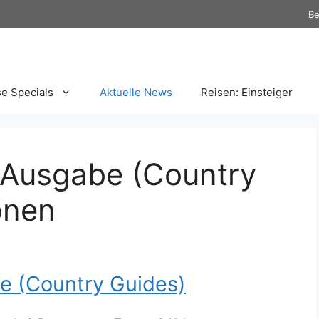
Be
se Specials
Aktuelle News
Reisen: Einsteiger
e Ausgabe (Country
onen
e (Country Guides)