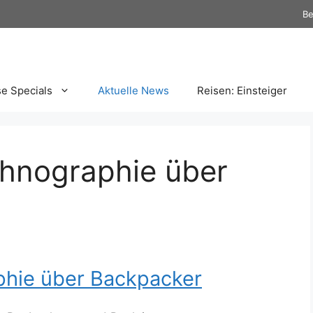
Be
se Specials
Aktuelle News
Reisen: Einsteiger
Ethnographie über
aphie über Backpacker