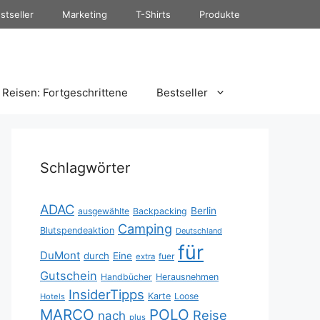
stseller
Marketing
T-Shirts
Produkte
Reisen: Fortgeschrittene
Bestseller
Schlagwörter
ADAC
Berlin
ausgewählte
Backpacking
Camping
Blutspendeaktion
Deutschland
für
DuMont
durch
Eine
fuer
extra
Gutschein
Handbücher
Herausnehmen
InsiderTipps
Karte
Loose
Hotels
MARCO
POLO
Reise
nach
plus