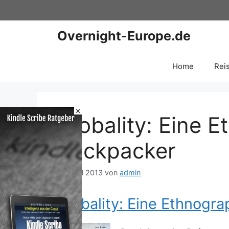
Zum
Inhalt
springen
Overnight-Europe.de
Home
Rei
×
Globality: Eine 
Backpacker
17. April 2013
von
admin
Globality: Eine Ethnogr