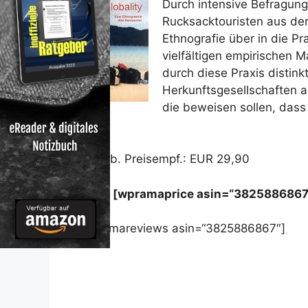
Durch intensive Befragun
Rucksacktouristen aus der
Ethnografie über in die P
vielfältigen empirischen M
durch diese Praxis distink
Herkunftsgesellschaften a
die beweisen sollen, dass 
könne
Unverb. Preisempf.: EUR 29,90
Preis: [wpramaprice asin=“3825886867
[wpramareviews asin=“3825886867″]