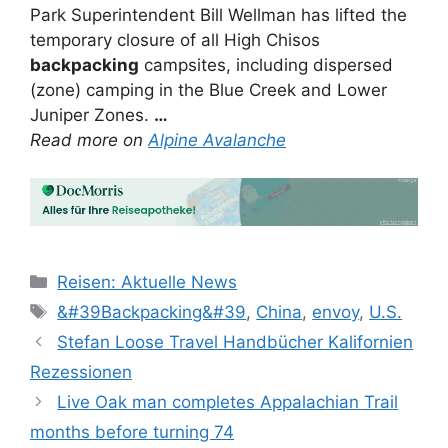
Park Superintendent Bill Wellman has lifted the
temporary closure of all High Chisos
backpacking
campsites, including dispersed
(zone) camping in the Blue Creek and Lower
Juniper Zones.
…
Read more on
Alpine Avalanche
Kategorien
Reisen: Aktuelle News
Schlagwörter
&#39Backpacking&#39
,
China
,
envoy
,
U.S.
Stefan Loose Travel Handbücher Kalifornien
Rezessionen
Live Oak man completes Appalachian Trail
months before turning 74