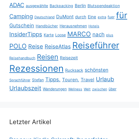
ADAC
Berlin
ausgewählte
Backpacking
Blutspendeaktion
für
Camping
DuMont
durch
Eine
fuer
Deutschland
extra
Gutschein
Handbücher
Herausnehmen
Hotels
MARCO
InsiderTipps
nach
Karte
Loose
plus
Reiseführer
POLO
Reise
ReiseAtlas
Reisen
Reisezeit
Reisehandbuch
Rezessionen
schönsten
Rucksack
Urlaub
Tipps.
Touren.
Travel
Stefan
Sprachführer
Urlaubszeit
Wanderungen
über
Wellness
Welt
zwischen
Letzter Artikel