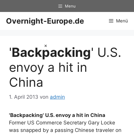
Zum
Menu
Inhalt
springen
Overnight-Europe.de
Menü
×
'
Backpacking
' U.S.
envoy a hit in
China
1. April 2013
von
admin
'
Backpacking
' U.S. envoy a hit in China
Former US Commerce Secretary Gary Locke
was snapped by a passing Chinese traveler on