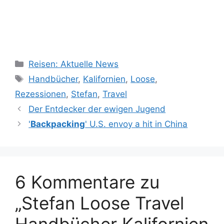
Kategorien
Reisen: Aktuelle News
Schlagwörter
Handbücher
,
Kalifornien
,
Loose
,
Rezessionen
,
Stefan
,
Travel
Der Entdecker der ewigen Jugend
'
Backpacking
' U.S. envoy a hit in China
6 Kommentare zu
„Stefan Loose Travel
Handbücher Kalifornien