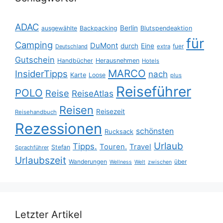
ADAC
Berlin
ausgewählte
Backpacking
Blutspendeaktion
für
Camping
DuMont
durch
Eine
fuer
Deutschland
extra
Gutschein
Handbücher
Herausnehmen
Hotels
MARCO
InsiderTipps
nach
Karte
Loose
plus
Reiseführer
POLO
Reise
ReiseAtlas
Reisen
Reisezeit
Reisehandbuch
Rezessionen
schönsten
Rucksack
Urlaub
Tipps.
Touren.
Travel
Stefan
Sprachführer
Urlaubszeit
Wanderungen
über
Wellness
Welt
zwischen
Letzter Artikel