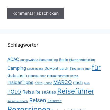
Schlagwörter
ADAC
Berlin
ausgewählte
Backpacking
Blutspendeaktion
für
Camping
DuMont
durch
Eine
fuer
Deutschland
extra
Gutschein
Handbücher
Herausnehmen
Hotels
MARCO
InsiderTipps
nach
Karte
Loose
plus
Reiseführer
POLO
Reise
ReiseAtlas
Reisen
Reisezeit
Reisehandbuch
Rezessionen