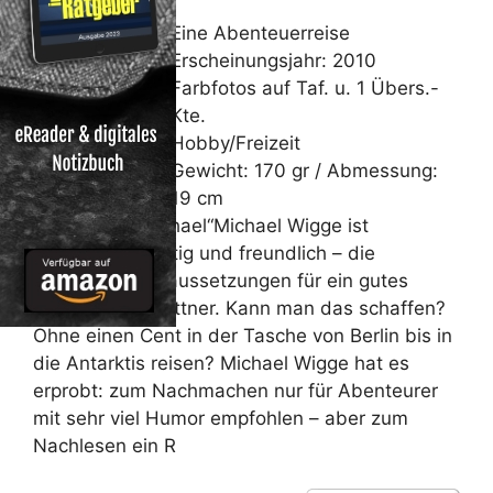
Eine Abenteuerreise
Erscheinungsjahr: 2010
Farbfotos auf Taf. u. 1 Übers.-
Kte.
Hobby/Freizeit
Gewicht: 170 gr / Abmessung:
19 cm
Von Wigge, Michael“Michael Wigge ist
wahnsinnig, mutig und freundlich – die
allerbesten Voraussetzungen für ein gutes
Buch.“ Sarah Kuttner. Kann man das schaffen?
Ohne einen Cent in der Tasche von Berlin bis in
die Antarktis reisen? Michael Wigge hat es
erprobt: zum Nachmachen nur für Abenteurer
mit sehr viel Humor empfohlen – aber zum
Nachlesen ein R