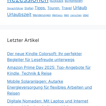
schönsten
Rucksack
Urlaub
Tipps.
Touren.
Travel
Stefan
Sprachführer
Urlaubszeit
Wanderungen
über
Wellness
Welt
zwischen
Letzter Artikel
Der neue Kindle Colorsoft: Ihr perfekter
Begleiter für Lesefreude unterwegs
Amazon Prime Day 2025: Top-Angebote für
Kindle, Technik & Reise
Mobile Solaranlagen: Autarke
Energieversorgung für flexibles Arbeiten und
Reisen
Digitale Nomaden: Mit Laptop und Internet