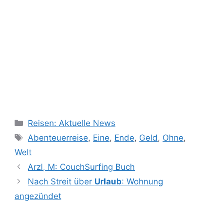
Kategorien
Reisen: Aktuelle News
Schlagwörter
Abenteuerreise
,
Eine
,
Ende
,
Geld
,
Ohne
,
Welt
Arzl, M: CouchSurfing Buch
Nach Streit über
Urlaub
: Wohnung
angezündet