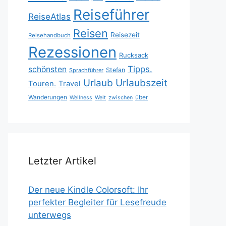
Reiseführer
ReiseAtlas
Reisen
Reisezeit
Reisehandbuch
Rezessionen
Rucksack
Tipps.
schönsten
Stefan
Sprachführer
Urlaubszeit
Urlaub
Touren.
Travel
Wanderungen
über
Wellness
Welt
zwischen
Letzter Artikel
Der neue Kindle Colorsoft: Ihr
perfekter Begleiter für Lesefreude
unterwegs