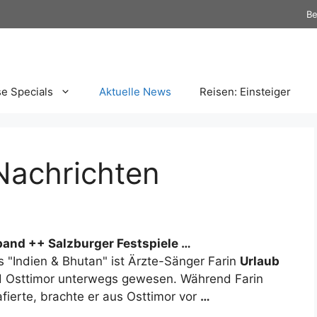
Be
se Specials
Aktuelle News
Reisen: Einsteiger
Nachrichten
dband ++ Salzburger Festspiele
…
 "Indien & Bhutan" ist Ärzte-Sänger Farin
Urlaub
und Osttimor unterwegs gewesen. Während Farin
fierte, brachte er aus Osttimor vor
…