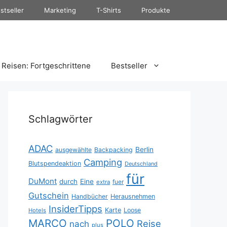
stseller
Marketing
T-Shirts
Produkte
Reisen: Fortgeschrittene
Bestseller
Schlagwörter
ADAC
Berlin
ausgewählte
Backpacking
Camping
Blutspendeaktion
Deutschland
für
DuMont
durch
Eine
fuer
extra
Gutschein
Handbücher
Herausnehmen
InsiderTipps
Karte
Loose
Hotels
MARCO
POLO
Reise
nach
plus