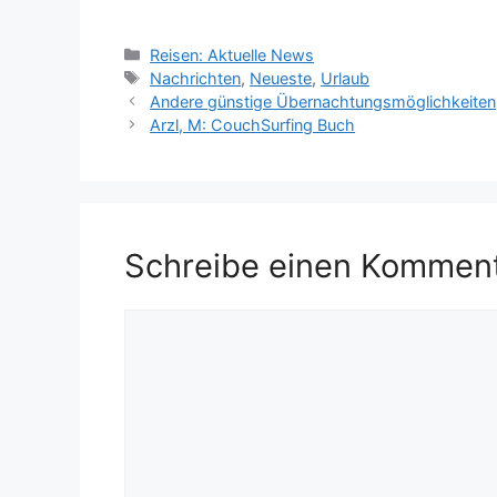
Kategorien
Reisen: Aktuelle News
Schlagwörter
Nachrichten
,
Neueste
,
Urlaub
Andere günstige Übernachtungsmöglichkeiten
Arzl, M: CouchSurfing Buch
Schreibe einen Kommen
Kommentar