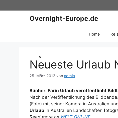
Zum
Inhalt
springen
Overnight-Europe.de
Home
Rei
×
Neueste Urlaub 
25. März 2013
von
admin
Bücher: Farin
Urlaub
veröffentlicht Bil
Nach der Veröffentlichung des Bildbandes
(Foto) mit seiner Kamera in Australien 
Urlaub
in Australien Landschaften fotogra
Read more on
WELT ONLINE