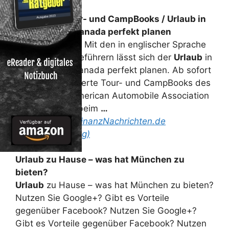
Neue AAA-Tour- und CampBooks /
Urlaub
in
den USA und Kanada perfekt planen
München (ots) – Mit den in englischer Sprache
verfassten Reiseführern lässt sich der
Urlaub
in
den USA und Kanada perfekt planen. Ab sofort
sind 13 aktualisierte Tour- und CampBooks des
Partnerclubs American Automobile Association
(AAA) exklusiv beim
…
Read more on
FinanzNachrichten.de
(Pressemitteilung)
Urlaub
zu Hause – was hat München zu
bieten?
Urlaub
zu Hause – was hat München zu bieten?
Nutzen Sie Google+? Gibt es Vorteile
gegenüber Facebook? Nutzen Sie Google+?
Gibt es Vorteile gegenüber Facebook? Nutzen