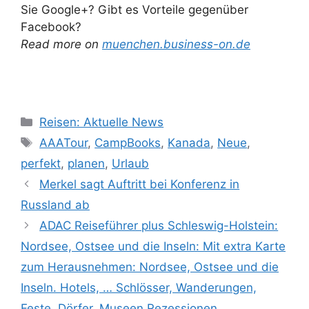
Sie Google+? Gibt es Vorteile gegenüber
Facebook?
Read more on
muenchen.business-on.de
Kategorien
Reisen: Aktuelle News
Schlagwörter
AAATour
,
CampBooks
,
Kanada
,
Neue
,
perfekt
,
planen
,
Urlaub
Merkel sagt Auftritt bei Konferenz in
Russland ab
ADAC Reiseführer plus Schleswig-Holstein:
Nordsee, Ostsee und die Inseln: Mit extra Karte
zum Herausnehmen: Nordsee, Ostsee und die
Inseln. Hotels, … Schlösser, Wanderungen,
Feste, Dörfer, Museen Rezessionen