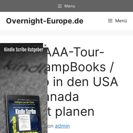
Zum
Menu
Inhalt
springen
Overnight-Europe.de
Menü
×
Neue AAA-Tour-
und CampBooks /
Urlaub
in den USA
und Kanada
perfekt planen
29. März 2013
von
admin