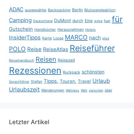
ADAC
Berlin
ausgewählte
Backpacking
Blutspendeaktion
für
Camping
DuMont
durch
Eine
fuer
Deutschland
extra
Gutschein
Handbücher
Herausnehmen
Hotels
MARCO
InsiderTipps
nach
Karte
Loose
plus
Reiseführer
POLO
Reise
ReiseAtlas
Reisen
Reisezeit
Reisehandbuch
Rezessionen
schönsten
Rucksack
Urlaub
Tipps.
Touren.
Travel
Stefan
Sprachführer
Urlaubszeit
Wanderungen
über
Wellness
Welt
zwischen
Letzter Artikel