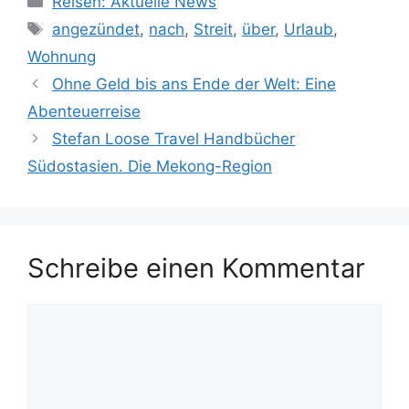
Reisen: Aktuelle News
Schlagwörter
angezündet
,
nach
,
Streit
,
über
,
Urlaub
,
Wohnung
Ohne Geld bis ans Ende der Welt: Eine
Abenteuerreise
Stefan Loose Travel Handbücher
Südostasien. Die Mekong-Region
Schreibe einen Kommentar
Kommentar