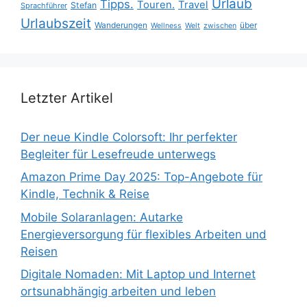
Urlaub
Tipps.
Touren.
Travel
Stefan
Sprachführer
Urlaubszeit
Wanderungen
über
Wellness
Welt
zwischen
Letzter Artikel
Der neue Kindle Colorsoft: Ihr perfekter
Begleiter für Lesefreude unterwegs
Amazon Prime Day 2025: Top-Angebote für
Kindle, Technik & Reise
Mobile Solaranlagen: Autarke
Energieversorgung für flexibles Arbeiten und
Reisen
Digitale Nomaden: Mit Laptop und Internet
ortsunabhängig arbeiten und leben