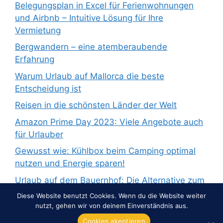
Belegungsplan in Excel für Ferienwohnungen
und Airbnb – Intuitive Lösung für Ihre
Vermietung
Bergwandern – eine atemberaubende
Erfahrung
Warum Urlaub auf Mallorca die beste
Entscheidung ist
Reisen in die schönsten Länder der Welt
Amazon Prime Day 2023: Viele Angebote auch
für Urlauber
Gewusst wie: Kühlbox beim Camping optimal
nutzen und Energie sparen!
Urlaub auf dem Bauernhof: Die Alternative zum
Pauschalurlaub
Diese Website benutzt Cookies. Wenn du die Website weiter
nutzt, gehen wir von deinem Einverständnis aus.
Cookies akeptieren