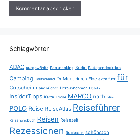
Schlagwörter
ADAC
Berlin
ausgewählte
Backpacking
Blutspendeaktion
für
Camping
DuMont
durch
Eine
fuer
Deutschland
extra
Gutschein
Handbücher
Herausnehmen
Hotels
MARCO
InsiderTipps
nach
Karte
Loose
plus
Reiseführer
POLO
Reise
ReiseAtlas
Reisen
Reisezeit
Reisehandbuch
Rezessionen
schönsten
Rucksack