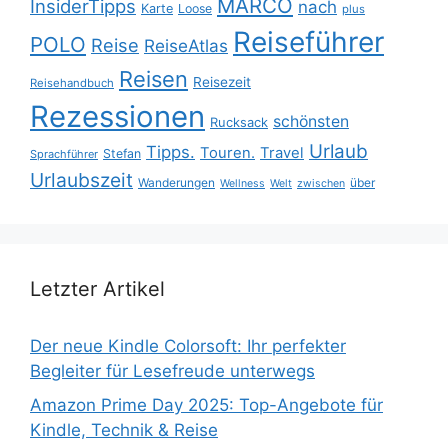
MARCO
InsiderTipps
nach
Karte
Loose
plus
Reiseführer
POLO
Reise
ReiseAtlas
Reisen
Reisezeit
Reisehandbuch
Rezessionen
schönsten
Rucksack
Urlaub
Tipps.
Touren.
Travel
Stefan
Sprachführer
Urlaubszeit
Wanderungen
über
Wellness
Welt
zwischen
Letzter Artikel
Der neue Kindle Colorsoft: Ihr perfekter
Begleiter für Lesefreude unterwegs
Amazon Prime Day 2025: Top-Angebote für
Kindle, Technik & Reise