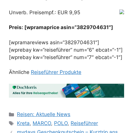
Unverb. Preisempf.: EUR 9,95
Preis: [wpramaprice asin=“3829704631″]
[wpramareviews asin=“3829704631″]
[wprebay kw=“reiseführer“ num=“6″ ebcat=“-1″]
[wprebay kw=“reiseführer“ num=“7″ ebcat=“-1″]
Ähnliche
Reiseführer Produkte
Kategorien
Reisen: Aktuelle News
Schlagwörter
Kreta
,
MARCO
,
POLO
,
Reiseführer
mydays Geschenkgutschein – Kurztrip ans