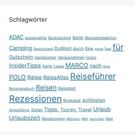
Schlagwörter
ADAC
Berlin
ausgewählte
Backpacking
Blutspendeaktion
für
Camping
DuMont
durch
Eine
fuer
Deutschland
extra
Gutschein
Handbücher
Herausnehmen
Hotels
MARCO
InsiderTipps
nach
Karte
Loose
plus
Reiseführer
POLO
Reise
ReiseAtlas
Reisen
Reisezeit
Reisehandbuch
Rezessionen
schönsten
Rucksack
Urlaub
Tipps.
Touren.
Travel
Stefan
Sprachführer
Urlaubszeit
Wanderungen
über
Wellness
Welt
zwischen