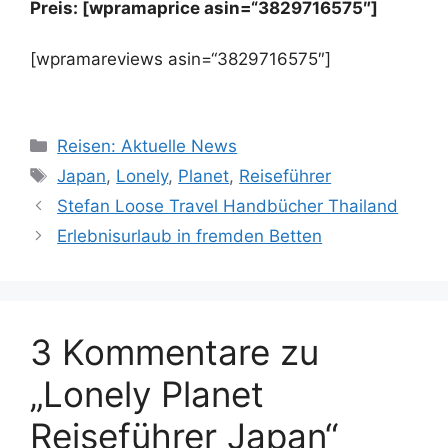
Preis: [wpramaprice asin=“3829716575″]
[wpramareviews asin=“3829716575″]
Kategorien
Reisen: Aktuelle News
Schlagwörter
Japan
,
Lonely
,
Planet
,
Reiseführer
Stefan Loose Travel Handbücher Thailand
Erlebnisurlaub in fremden Betten
3 Kommentare zu
„Lonely Planet
Reiseführer Japan“