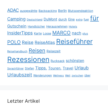
ADAC
Berlin
ausgewählte
Backpacking
Blutspendeaktion
für
Camping
DuMont
durch
Eine
fuer
Deutschland
extra
Gutschein
Handbücher
Herausnehmen
Hotels
MARCO
InsiderTipps
nach
Karte
Loose
plus
Reiseführer
POLO
Reise
ReiseAtlas
Reisen
Reisezeit
Reisehandbuch
Rezessionen
schönsten
Rucksack
Urlaub
Tipps.
Touren.
Travel
Stefan
Sprachführer
Urlaubszeit
Wanderungen
über
Wellness
Welt
zwischen
Letzter Artikel