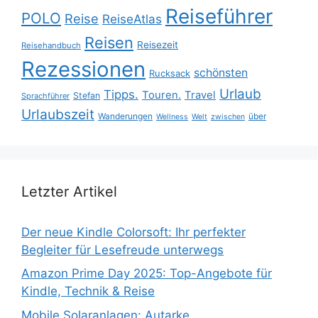
Reiseführer
POLO
Reise
ReiseAtlas
Reisen
Reisezeit
Reisehandbuch
Rezessionen
schönsten
Rucksack
Urlaub
Tipps.
Touren.
Travel
Stefan
Sprachführer
Urlaubszeit
Wanderungen
über
Wellness
Welt
zwischen
Letzter Artikel
Der neue Kindle Colorsoft: Ihr perfekter
Begleiter für Lesefreude unterwegs
Amazon Prime Day 2025: Top-Angebote für
Kindle, Technik & Reise
Mobile Solaranlagen: Autarke