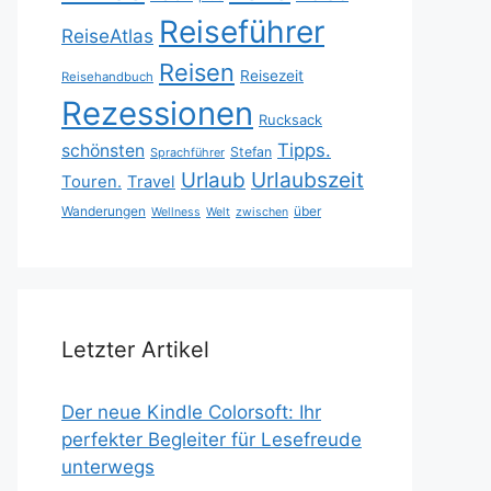
Reiseführer
ReiseAtlas
Reisen
Reisezeit
Reisehandbuch
Rezessionen
Rucksack
Tipps.
schönsten
Stefan
Sprachführer
Urlaubszeit
Urlaub
Touren.
Travel
Wanderungen
über
Wellness
Welt
zwischen
Letzter Artikel
Der neue Kindle Colorsoft: Ihr
perfekter Begleiter für Lesefreude
unterwegs