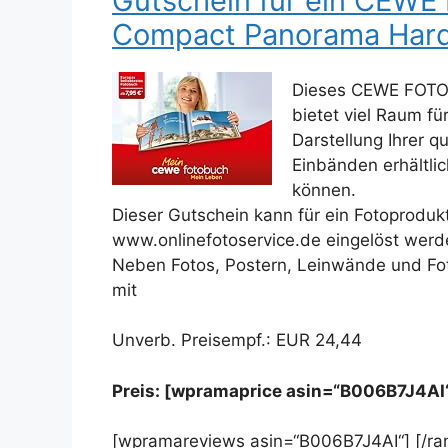
Gutschein für ein CEW
Compact Panorama Hardc
Dieses CEWE FOTOB
bietet viel Raum für
Darstellung Ihrer q
Einbänden erhältli
können.
Dieser Gutschein kann für ein Fotoproduk
www.onlinefotoservice.de eingelöst werd
Neben Fotos, Postern, Leinwände und Fo
mit
Unverb. Preisempf.: EUR 24,44
Preis: [wpramaprice asin=“B006B7J4AI
[wpramareviews asin=“B006B7J4AI“] [/r