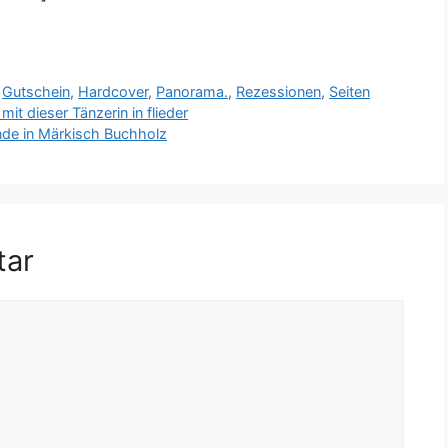
,
Gutschein
,
Hardcover
,
Panorama.
,
Rezessionen
,
Seiten
it dieser Tänzerin in flieder
e in Märkisch Buchholz
tar