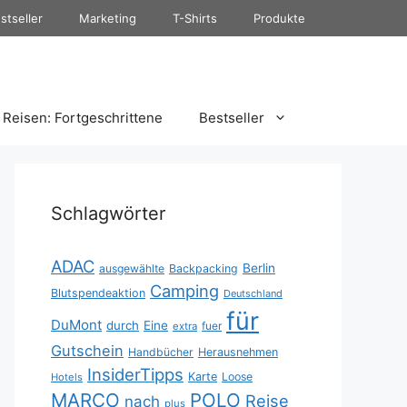
stseller
Marketing
T-Shirts
Produkte
Reisen: Fortgeschrittene
Bestseller
Schlagwörter
ADAC
Berlin
ausgewählte
Backpacking
Camping
Blutspendeaktion
Deutschland
für
DuMont
durch
Eine
fuer
extra
Gutschein
Handbücher
Herausnehmen
InsiderTipps
Karte
Loose
Hotels
MARCO
POLO
Reise
nach
plus