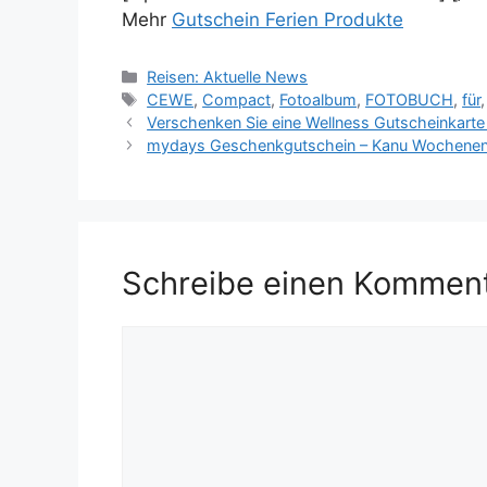
Mehr
Gutschein Ferien Produkte
Kategorien
Reisen: Aktuelle News
Schlagwörter
CEWE
,
Compact
,
Fotoalbum
,
FOTOBUCH
,
für
Verschenken Sie eine Wellness Gutscheinkarte m
mydays Geschenkgutschein – Kanu Wochenend
Schreibe einen Kommen
Kommentar