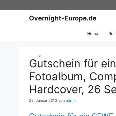
Zum
Inhalt
springen
Overnight-Europe.de
Home
Rei
×
Gutschein für 
Fotoalbum, Com
Hardcover, 26 S
28. Januar 2013
von
admin