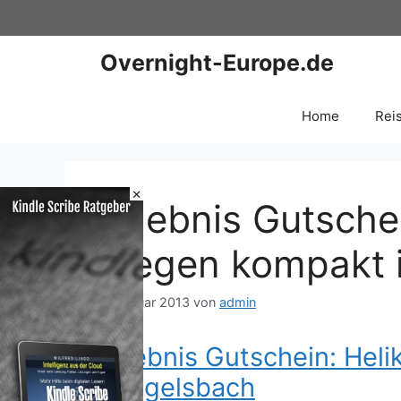
Zum
Inhalt
springen
Overnight-Europe.de
Home
Rei
×
Erlebnis Gutschei
fliegen kompakt 
6. Januar 2013
von
admin
Erlebnis Gutschein: Heli
in Egelsbach