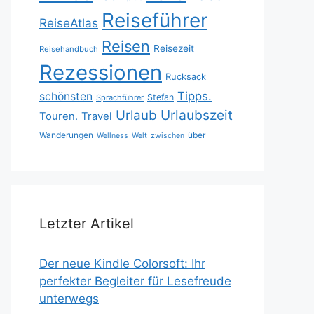
Reiseführer
ReiseAtlas
Reisen
Reisezeit
Reisehandbuch
Rezessionen
Rucksack
Tipps.
schönsten
Stefan
Sprachführer
Urlaubszeit
Urlaub
Touren.
Travel
Wanderungen
über
Wellness
Welt
zwischen
Letzter Artikel
Der neue Kindle Colorsoft: Ihr
perfekter Begleiter für Lesefreude
unterwegs