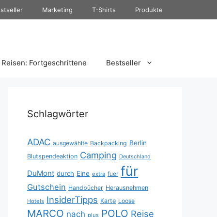
stseller
Marketing
T-Shirts
Produkte
Reisen: Fortgeschrittene
Bestseller
Schlagwörter
ADAC
Berlin
ausgewählte
Backpacking
Camping
Blutspendeaktion
Deutschland
für
DuMont
durch
Eine
fuer
extra
Gutschein
Handbücher
Herausnehmen
InsiderTipps
Karte
Loose
Hotels
MARCO
POLO
Reise
nach
plus