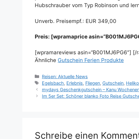
Hubschrauber vom Typ Robinson und lern
Unverb. Preisempf.: EUR 349,00
Preis: [wpramaprice asin=“B001MJ6PG
[wpramareviews asin=“B001MJ6PG6″] [/
Ähnliche
Gutschein Ferien Produkte
Kategorien
Reisen: Aktuelle News
Schlagwörter
Egelsbach
,
Erlebnis
,
Fliegen
,
Gutschein
,
Heliko
mydays Geschenkgutschein – Kanu Wochenend
Im 5er Set: Schöner blanko Foto Reise Gutsche
Schreibe einen Kommen