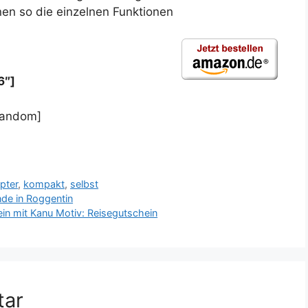
en so die einzelnen Funktionen
6″]
random]
pter
,
kompakt
,
selbst
e in Roggentin
in mit Kanu Motiv: Reisegutschein
tar