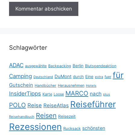
Schlagwörter
ADAC
Berlin
ausgewählte
Backpacking
Blutspendeaktion
für
Camping
DuMont
durch
Eine
fuer
Deutschland
extra
Gutschein
Handbücher
Herausnehmen
Hotels
MARCO
InsiderTipps
nach
Karte
Loose
plus
Reiseführer
POLO
Reise
ReiseAtlas
Reisen
Reisezeit
Reisehandbuch
Rezessionen
schönsten
Rucksack