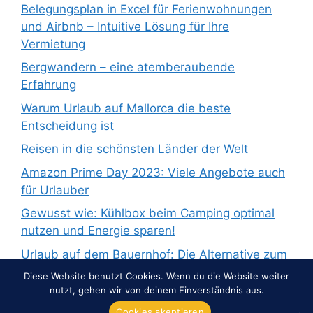
Belegungsplan in Excel für Ferienwohnungen
und Airbnb – Intuitive Lösung für Ihre
Vermietung
Bergwandern – eine atemberaubende
Erfahrung
Warum Urlaub auf Mallorca die beste
Entscheidung ist
Reisen in die schönsten Länder der Welt
Amazon Prime Day 2023: Viele Angebote auch
für Urlauber
Gewusst wie: Kühlbox beim Camping optimal
nutzen und Energie sparen!
Urlaub auf dem Bauernhof: Die Alternative zum
Pauschalurlaub
Diese Website benutzt Cookies. Wenn du die Website weiter
nutzt, gehen wir von deinem Einverständnis aus.
Cookies akeptieren