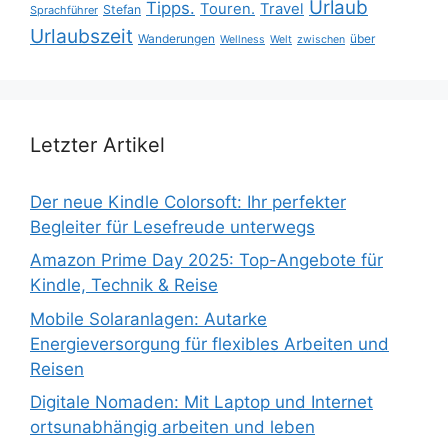
Urlaub
Tipps.
Touren.
Travel
Stefan
Sprachführer
Urlaubszeit
Wanderungen
über
Wellness
Welt
zwischen
Letzter Artikel
Der neue Kindle Colorsoft: Ihr perfekter
Begleiter für Lesefreude unterwegs
Amazon Prime Day 2025: Top-Angebote für
Kindle, Technik & Reise
Mobile Solaranlagen: Autarke
Energieversorgung für flexibles Arbeiten und
Reisen
Digitale Nomaden: Mit Laptop und Internet
ortsunabhängig arbeiten und leben