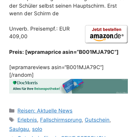
der Schüler selbst seinen Hauptschirm. Erst
wenn der Schirm de
Unverb. Preisempf.: EUR
409,00
Preis: [wpramaprice asin=“B001MJA79C“]
[wpramareviews asin=“B001MJA79C“]
[/random]
Kategorien
Reisen: Aktuelle News
Schlagwörter
Erlebnis
,
Fallschirmsprung
,
Gutschein
,
Saulgau
,
solo