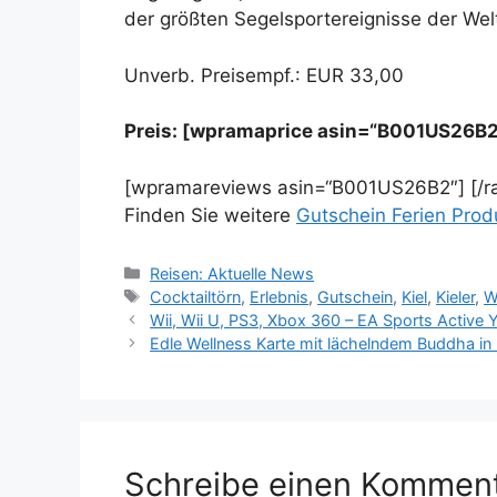
der größten Segelsportereignisse der Wel
Unverb. Preisempf.: EUR 33,00
Preis: [wpramaprice asin=“B001US26B2
[wpramareviews asin=“B001US26B2″] [/
Finden Sie weitere
Gutschein Ferien Prod
Kategorien
Reisen: Aktuelle News
Schlagwörter
Cocktailtörn
,
Erlebnis
,
Gutschein
,
Kiel
,
Kieler
,
W
Wii, Wii U, PS3, Xbox 360 – EA Sports Active
Edle Wellness Karte mit lächelndem Buddha in l
Schreibe einen Kommen