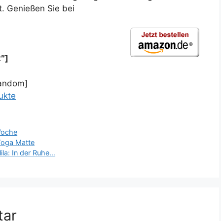
t. Genießen Sie bei
″]
random]
ukte
oche
 Yoga Matte
ila: In der Ruhe…
tar