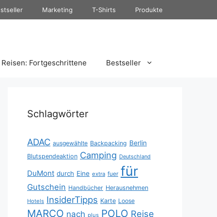
stseller
Marketing
T-Shirts
Produkte
Reisen: Fortgeschrittene
Bestseller
Schlagwörter
ADAC
Berlin
ausgewählte
Backpacking
Camping
Blutspendeaktion
Deutschland
für
DuMont
durch
Eine
fuer
extra
Gutschein
Handbücher
Herausnehmen
InsiderTipps
Karte
Loose
Hotels
MARCO
POLO
Reise
nach
plus