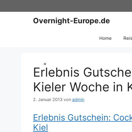
Zum
Inhalt
springen
Overnight-Europe.de
Home
Rei
×
Erlebnis Gutschei
Kieler Woche in K
2. Januar 2013
von
admin
Erlebnis Gutschein: Cock
Kiel