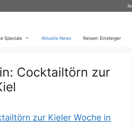
Be
se Specials
Aktuelle News
Reisen: Einsteiger
n: Cocktailtörn zur
iel
tailtörn zur Kieler Woche in