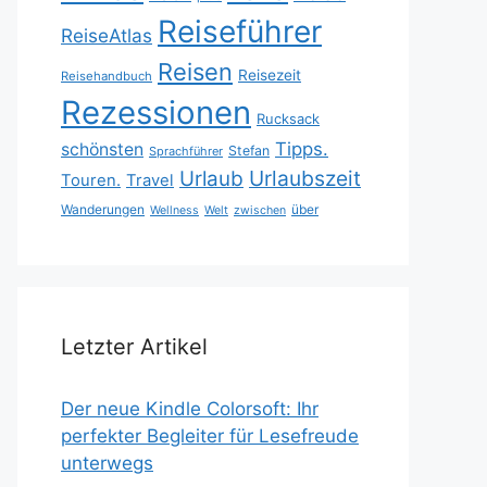
Reiseführer
ReiseAtlas
Reisen
Reisezeit
Reisehandbuch
Rezessionen
Rucksack
Tipps.
schönsten
Stefan
Sprachführer
Urlaubszeit
Urlaub
Touren.
Travel
Wanderungen
über
Wellness
Welt
zwischen
Letzter Artikel
Der neue Kindle Colorsoft: Ihr
perfekter Begleiter für Lesefreude
unterwegs