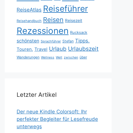
Reiseführer
ReiseAtlas
Reisen
Reisezeit
Reisehandbuch
Rezessionen
Rucksack
Tipps.
schönsten
Stefan
Sprachführer
Urlaubszeit
Urlaub
Touren.
Travel
Wanderungen
über
Wellness
Welt
zwischen
Letzter Artikel
Der neue Kindle Colorsoft: Ihr
perfekter Begleiter für Lesefreude
unterwegs