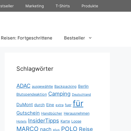
stseller
Marketing
T-Shirts
Produkte
Reisen: Fortgeschrittene
Bestseller
Schlagwörter
ADAC
Berlin
ausgewählte
Backpacking
Camping
Blutspendeaktion
Deutschland
für
DuMont
durch
Eine
fuer
extra
Gutschein
Handbücher
Herausnehmen
InsiderTipps
Karte
Loose
Hotels
MARCO
POLO
Reise
nach
plus