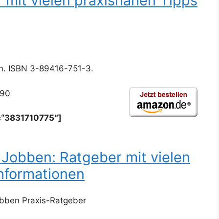
 mit vielen praxisnahen Tipps
en. ISBN 3-89416-751-3.
,90
=“3831710775″]
Jobben: Ratgeber mit vielen
nformationen
bben Praxis-Ratgeber