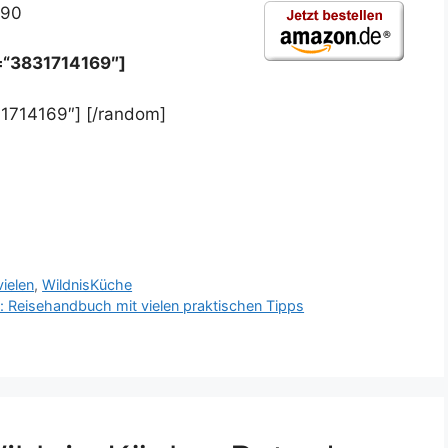
,90
=“3831714169″]
1714169″] [/random]
vielen
,
WildnisKüche
: Reisehandbuch mit vielen praktischen Tipps