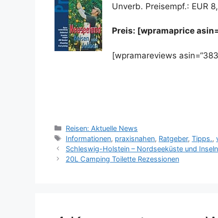
Unverb. Preisempf.: EUR 8
Preis: [wpramaprice asin
[wpramareviews asin=“383
Kategorien
Reisen: Aktuelle News
Schlagwörter
Informationen
,
praxisnahen
,
Ratgeber
,
Tipps.
,
Schleswig-Holstein – Nordseeküste und Inseln
20L Camping Toilette Rezessionen