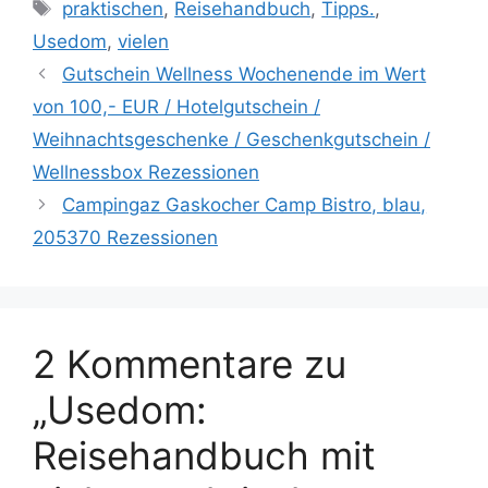
Schlagwörter
praktischen
,
Reisehandbuch
,
Tipps.
,
Usedom
,
vielen
Gutschein Wellness Wochenende im Wert
von 100,- EUR / Hotelgutschein /
Weihnachtsgeschenke / Geschenkgutschein /
Wellnessbox Rezessionen
Campingaz Gaskocher Camp Bistro, blau,
205370 Rezessionen
2 Kommentare zu
„Usedom:
Reisehandbuch mit