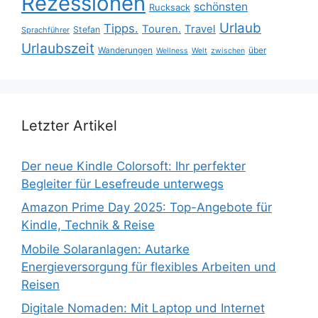
Rezessionen
schönsten
Rucksack
Urlaub
Tipps.
Touren.
Travel
Stefan
Sprachführer
Urlaubszeit
Wanderungen
über
Wellness
Welt
zwischen
Letzter Artikel
Der neue Kindle Colorsoft: Ihr perfekter
Begleiter für Lesefreude unterwegs
Amazon Prime Day 2025: Top-Angebote für
Kindle, Technik & Reise
Mobile Solaranlagen: Autarke
Energieversorgung für flexibles Arbeiten und
Reisen
Digitale Nomaden: Mit Laptop und Internet