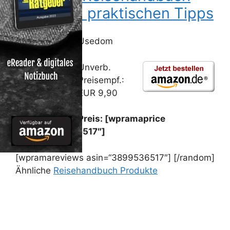
mit vielen praktischen Tipps
Usedom
Unverb.
Preisempf.:
EUR 9,90
Preis: [wpramaprice
asin=“3899536517″]
[wpramareviews asin=“3899536517″] [/random]
Ähnliche
Reisehandbuch Produkte