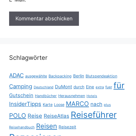
Schlagwörter
ADAC
Berlin
ausgewählte
Backpacking
Blutspendeaktion
für
Camping
DuMont
durch
Eine
fuer
Deutschland
extra
Gutschein
Handbücher
Herausnehmen
Hotels
MARCO
InsiderTipps
nach
Karte
Loose
plus
Reiseführer
POLO
Reise
ReiseAtlas
Reisen
Reisezeit
Reisehandbuch