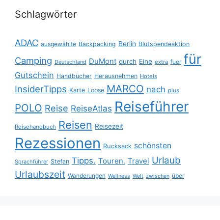
Schlagwörter
ADAC
Berlin
ausgewählte
Backpacking
Blutspendeaktion
für
Camping
DuMont
durch
Eine
fuer
Deutschland
extra
Gutschein
Handbücher
Herausnehmen
Hotels
MARCO
InsiderTipps
nach
Karte
Loose
plus
Reiseführer
POLO
Reise
ReiseAtlas
Reisen
Reisezeit
Reisehandbuch
Rezessionen
schönsten
Rucksack
Urlaub
Tipps.
Touren.
Travel
Stefan
Sprachführer
Urlaubszeit
Wanderungen
über
Wellness
Welt
zwischen