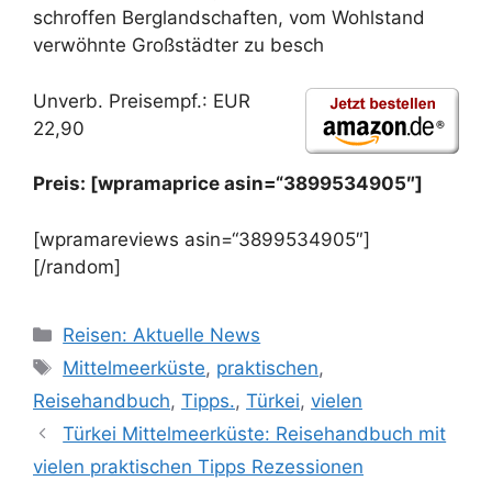
schroffen Berglandschaften, vom Wohlstand
verwöhnte Großstädter zu besch
Unverb. Preisempf.: EUR
22,90
Preis: [wpramaprice asin=“3899534905″]
[wpramareviews asin=“3899534905″]
[/random]
Kategorien
Reisen: Aktuelle News
Schlagwörter
Mittelmeerküste
,
praktischen
,
Reisehandbuch
,
Tipps.
,
Türkei
,
vielen
Türkei Mittelmeerküste: Reisehandbuch mit
vielen praktischen Tipps Rezessionen