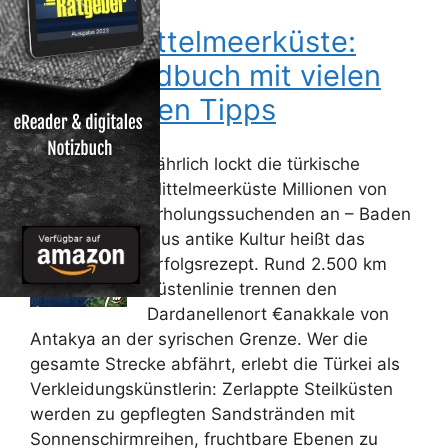
Türkei Mittelmeerküste:
Reisehandbuch mit vielen
praktischen Tipps
Jährlich lockt die türkische
Mittelmeerküste Millionen von
Erholungssuchenden an – Baden
plus antike Kultur heißt das
Erfolgsrezept. Rund 2.500 km
Küstenlinie trennen den
Dardanellenort €anakkale von
Antakya an der syrischen Grenze. Wer die
gesamte Strecke abfährt, erlebt die Türkei als
Verkleidungskünstlerin: Zerlappte Steilküsten
werden zu gepflegten Sandstränden mit
Sonnenschirmreihen, fruchtbare Ebenen zu