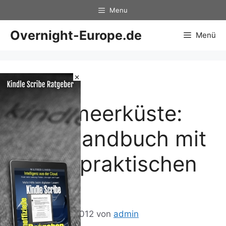
Zum
Menu
Inhalt
springen
Overnight-Europe.de
Menü
×
Türkei
Mittelmeerküste:
Reisehandbuch mit
vielen praktischen
Tipps
19. Dezember 2012
von
admin