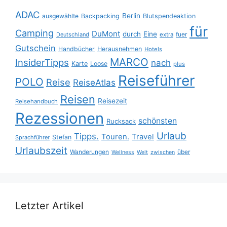
ADAC
Berlin
ausgewählte
Backpacking
Blutspendeaktion
für
Camping
DuMont
durch
Eine
fuer
Deutschland
extra
Gutschein
Handbücher
Herausnehmen
Hotels
MARCO
InsiderTipps
nach
Karte
Loose
plus
Reiseführer
POLO
Reise
ReiseAtlas
Reisen
Reisezeit
Reisehandbuch
Rezessionen
schönsten
Rucksack
Urlaub
Tipps.
Touren.
Travel
Stefan
Sprachführer
Urlaubszeit
Wanderungen
über
Wellness
Welt
zwischen
Letzter Artikel