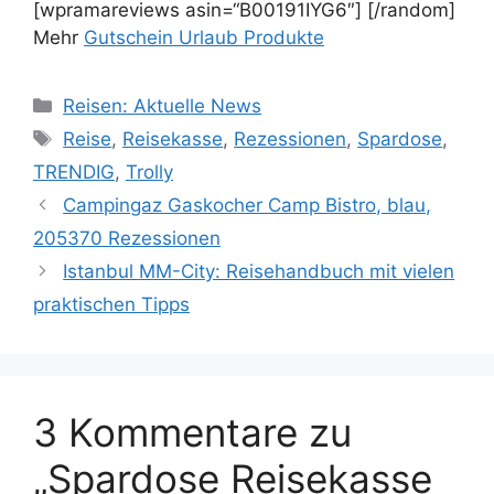
[wpramareviews asin=“B00191IYG6″] [/random]
Mehr
Gutschein Urlaub Produkte
Kategorien
Reisen: Aktuelle News
Schlagwörter
Reise
,
Reisekasse
,
Rezessionen
,
Spardose
,
TRENDIG
,
Trolly
Campingaz Gaskocher Camp Bistro, blau,
205370 Rezessionen
Istanbul MM-City: Reisehandbuch mit vielen
praktischen Tipps
3 Kommentare zu
„Spardose Reisekasse