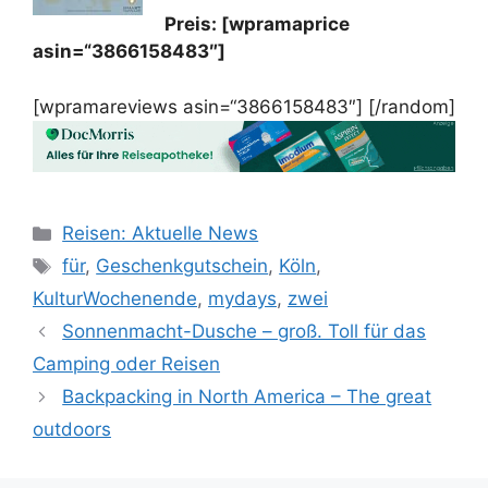
Preis: [wpramaprice
asin=“3866158483″]
[wpramareviews asin=“3866158483″] [/random]
Kategorien
Reisen: Aktuelle News
Schlagwörter
für
,
Geschenkgutschein
,
Köln
,
KulturWochenende
,
mydays
,
zwei
Sonnenmacht-Dusche – groß. Toll für das
Camping oder Reisen
Backpacking in North America – The great
outdoors