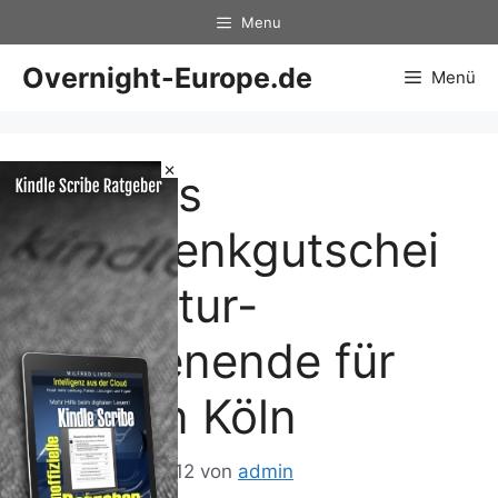
Zum
Menu
Inhalt
springen
Overnight-Europe.de
Menü
×
mydays
Geschenkgutschei
n – Kultur-
Wochenende für
Zwei in Köln
7. Dezember 2012
von
admin