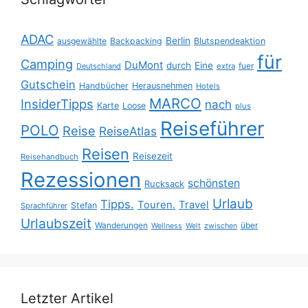
ADAC
Berlin
ausgewählte
Backpacking
Blutspendeaktion
für
Camping
DuMont
durch
Eine
fuer
Deutschland
extra
Gutschein
Handbücher
Herausnehmen
Hotels
MARCO
InsiderTipps
nach
Karte
Loose
plus
Reiseführer
POLO
Reise
ReiseAtlas
Reisen
Reisezeit
Reisehandbuch
Rezessionen
schönsten
Rucksack
Urlaub
Tipps.
Touren.
Travel
Stefan
Sprachführer
Urlaubszeit
Wanderungen
über
Wellness
Welt
zwischen
Letzter Artikel