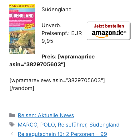
Südengland
Unverb.
Preisempf.: EUR
9,95
Preis: [wpramaprice
asin=“3829705603″]
[wpramareviews asin=“3829705603″]
[/random]
Kategorien
Reisen: Aktuelle News
Schlagwörter
MARCO
,
POLO
,
Reiseführer
,
Südengland
Reisegutschein für 2 Personen – 99