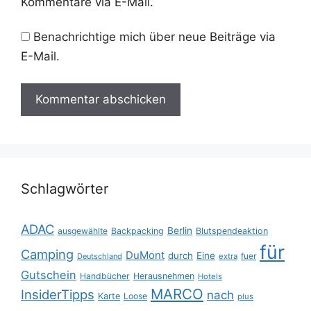
Kommentare via E-Mail.
Benachrichtige mich über neue Beiträge via
E-Mail.
Schlagwörter
ADAC
Berlin
ausgewählte
Backpacking
Blutspendeaktion
für
Camping
DuMont
durch
Eine
fuer
Deutschland
extra
Gutschein
Handbücher
Herausnehmen
Hotels
MARCO
InsiderTipps
nach
Karte
Loose
plus