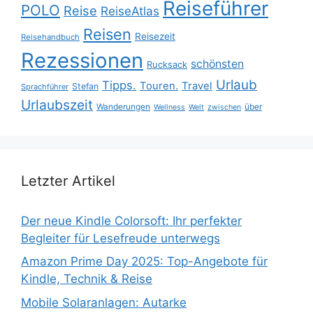
Reiseführer
POLO
Reise
ReiseAtlas
Reisen
Reisezeit
Reisehandbuch
Rezessionen
schönsten
Rucksack
Urlaub
Tipps.
Touren.
Travel
Stefan
Sprachführer
Urlaubszeit
Wanderungen
über
Wellness
Welt
zwischen
Letzter Artikel
Der neue Kindle Colorsoft: Ihr perfekter
Begleiter für Lesefreude unterwegs
Amazon Prime Day 2025: Top-Angebote für
Kindle, Technik & Reise
Mobile Solaranlagen: Autarke