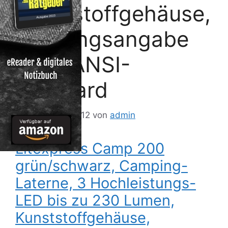
Kunststoffgehäuse,
Leistungsangabe
nach ANSI-
Standard
4. Dezember 2012
von
admin
Litexpress Camp 200
grün/schwarz, Camping-
Laterne, 3 Hochleistungs-
LED bis zu 230 Lumen,
Kunststoffgehäuse,