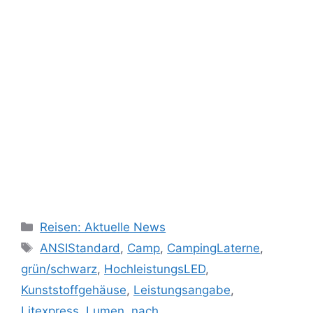
Kategorien
Reisen: Aktuelle News
Schlagwörter
ANSIStandard
,
Camp
,
CampingLaterne
,
grün/schwarz
,
HochleistungsLED
,
Kunststoffgehäuse
,
Leistungsangabe
,
Litexpress
,
Lumen
,
nach