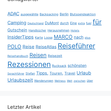
ADAC
Berlin
ausgewählte
Backpacking
Blutspendeaktion
für
Camping
DuMont
durch
Eine
fuer
Deutschland
extra
Gutschein
Handbücher
Herausnehmen
Hotels
MARCO
InsiderTipps
nach
Karte
Loose
plus
Reiseführer
POLO
Reise
ReiseAtlas
Reisen
Reisezeit
Reisehandbuch
Rezessionen
schönsten
Rucksack
Urlaub
Tipps.
Touren.
Travel
Stefan
Sprachführer
Urlaubszeit
Wanderungen
über
Wellness
Welt
zwischen
Letzter Artikel