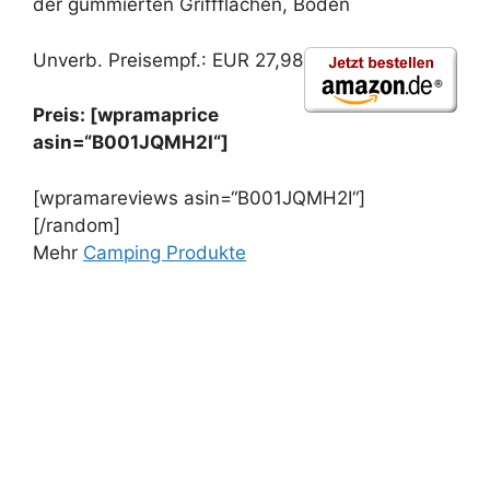
der gummierten Griffflächen, Boden
Unverb. Preisempf.: EUR 27,98
Preis: [wpramaprice
asin=“B001JQMH2I“]
[wpramareviews asin=“B001JQMH2I“]
[/random]
Mehr
Camping Produkte