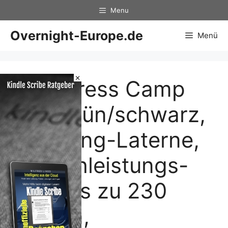
Zum
Menu
Inhalt
springen
Overnight-Europe.de
Menü
×
Litexpress Camp
200 grün/schwarz,
Camping-Laterne,
3 Hochleistungs-
LED bis zu 230
Lumen,