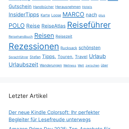
Gutschein
Handbücher
Herausnehmen
Hotels
MARCO
InsiderTipps
nach
Karte
Loose
plus
Reiseführer
POLO
Reise
ReiseAtlas
Reisen
Reisezeit
Reisehandbuch
Rezessionen
schönsten
Rucksack
Urlaub
Tipps.
Touren.
Travel
Stefan
Sprachführer
Urlaubszeit
Wanderungen
über
Wellness
Welt
zwischen
Letzter Artikel
Der neue Kindle Colorsoft: Ihr perfekter
Begleiter für Lesefreude unterwegs