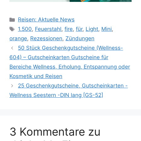
Kategorien
Reisen: Aktuelle News
Schlagwörter
1.500
,
Feuerstahl
,
fire
,
für
,
Light
,
Mini
,
orange
,
Rezessionen
,
Zündungen
50 Stück Geschenkgutscheine (Wellness-
604) – Gutscheinkarten Gutscheine für
Bereiche Wellness, Erholung, Entspannung oder
Kosmetik und Reisen
25 Geschenkgutscheine, Gutscheinkarten -
Wellness Seestern -DIN lang [GS-52]
3 Kommentare zu