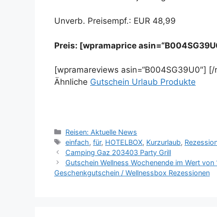
Unverb. Preisempf.: EUR 48,99
Preis: [wpramaprice asin=“B004SG39U
[wpramareviews asin=“B004SG39U0″] [/
Ähnliche
Gutschein Urlaub Produkte
Kategorien
Reisen: Aktuelle News
Schlagwörter
einfach
,
für
,
HOTELBOX
,
Kurzurlaub
,
Rezessio
Camping Gaz 203403 Party Grill
Gutschein Wellness Wochenende im Wert von 
Geschenkgutschein / Wellnessbox Rezessionen