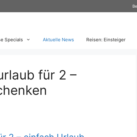
Be
se Specials
Aktuelle News
Reisen: Einsteiger
laub für 2 –
schenken