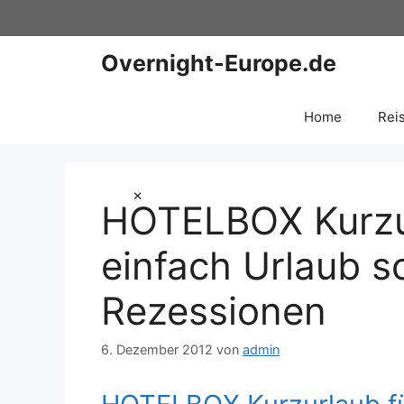
Zum
Inhalt
springen
Overnight-Europe.de
Home
Rei
×
HOTELBOX Kurzur
einfach Urlaub 
Rezessionen
6. Dezember 2012
von
admin