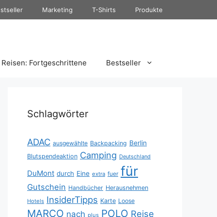
stseller
Marketing
T-Shirts
Produkte
Reisen: Fortgeschrittene
Bestseller
Schlagwörter
ADAC
Berlin
ausgewählte
Backpacking
Camping
Blutspendeaktion
Deutschland
für
DuMont
durch
Eine
fuer
extra
Gutschein
Handbücher
Herausnehmen
InsiderTipps
Karte
Loose
Hotels
MARCO
POLO
Reise
nach
plus