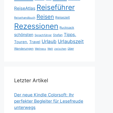
Reiseführer
ReiseAtlas
Reisen
Reisezeit
Reisehandbuch
Rezessionen
Rucksack
Tipps.
schönsten
Stefan
Sprachführer
Urlaubszeit
Urlaub
Touren.
Travel
Wanderungen
über
Wellness
Welt
zwischen
Letzter Artikel
Der neue Kindle Colorsoft: Ihr
perfekter Begleiter für Lesefreude
unterwegs