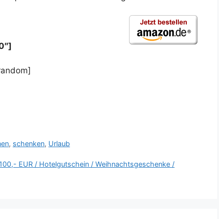
0″]
random]
nen
,
schenken
,
Urlaub
100,- EUR / Hotelgutschein / Weihnachtsgeschenke /