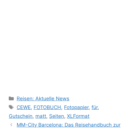
Kategorien
Reisen: Aktuelle News
Schlagwörter
CEWE
,
FOTOBUCH
,
Fotopapier
,
für
,
Gutschein
,
matt
,
Seiten
,
XLFormat
MM-City Barcelona: Das Reisehandbuch zur