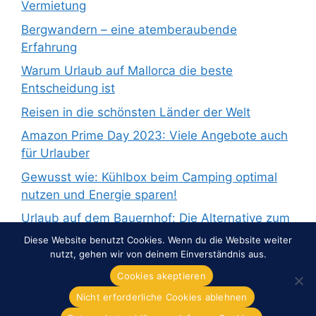
Vermietung
Bergwandern – eine atemberaubende
Erfahrung
Warum Urlaub auf Mallorca die beste
Entscheidung ist
Reisen in die schönsten Länder der Welt
Amazon Prime Day 2023: Viele Angebote auch
für Urlauber
Gewusst wie: Kühlbox beim Camping optimal
nutzen und Energie sparen!
Urlaub auf dem Bauernhof: Die Alternative zum
Pauschalurlaub
Diese Website benutzt Cookies. Wenn du die Website weiter
nutzt, gehen wir von deinem Einverständnis aus.
Cookies akeptieren
Nicht erforderliche Cookies ablehnen
© 2026 Overnight-Europe.de
• Erstellt mit