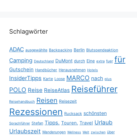
Schlagwörter
ADAC
Berlin
ausgewählte
Backpacking
Blutspendeaktion
für
Camping
DuMont
durch
Eine
fuer
Deutschland
extra
Gutschein
Handbücher
Herausnehmen
Hotels
MARCO
InsiderTipps
nach
Karte
Loose
plus
Reiseführer
POLO
Reise
ReiseAtlas
Reisen
Reisezeit
Reisehandbuch
Rezessionen
schönsten
Rucksack
Urlaub
Tipps.
Touren.
Travel
Stefan
Sprachführer
Urlaubszeit
Wanderungen
über
Wellness
Welt
zwischen