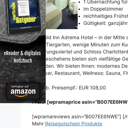
1 Übernachtung für
im Doppelzimmer
reichhaltiges Frühs
Gültigkeit: ganzjäh
4 * Gold Inn Adrema Hotel – in der Mitte
Mitte-Tiergarten, wenige Minuten zum 
Regierungsviertel und Schloss Charlottenb
des Geschehens bieten sich vielfältige G
erkunden. Wir bieten Ihnen: modernes De
Hotelbar, Restaurant, Wellness: Sauna, F
Unverb. Preisempf.: EUR 108,00
Preis: [wpramaprice asin=“B007EE6NW
[wpramareviews asin=“B007EE6NWE“] [/
Mehr
Reisegutschein Produkte