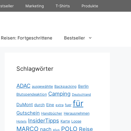
stseller
Marketing
T-Shirts
Produkte
Reisen: Fortgeschrittene
Bestseller
Schlagwörter
ADAC
Berlin
ausgewählte
Backpacking
Camping
Blutspendeaktion
Deutschland
für
DuMont
durch
Eine
fuer
extra
Gutschein
Handbücher
Herausnehmen
InsiderTipps
Karte
Loose
Hotels
MARCO
POLO
Reise
nach
plus