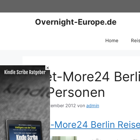
Zum
Inhalt
springen
Overnight-Europe.de
Home
Rei
×
Get-More24 Berli
2 Personen
14. Dezember 2012
von
admin
Get-More24 Berlin Reise