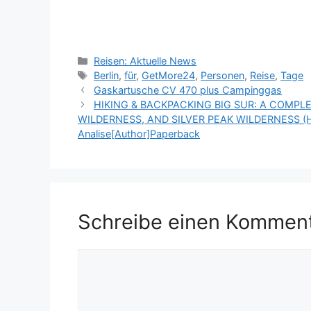
Kategorien
Reisen: Aktuelle News
Schlagwörter
Berlin
,
für
,
GetMore24
,
Personen
,
Reise
,
Tage
Gaskartusche CV 470 plus Campinggas
HIKING & BACKPACKING BIG SUR: A COMPLE
WILDERNESS, AND SILVER PEAK WILDERNESS (HI
Analise[Author]Paperback
Schreibe einen Kommen
Kommentar