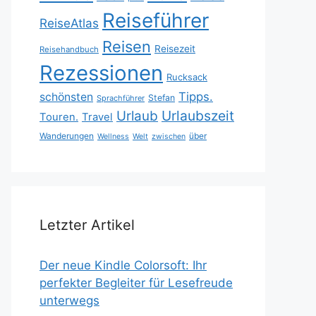
Reiseführer
ReiseAtlas
Reisen
Reisezeit
Reisehandbuch
Rezessionen
Rucksack
Tipps.
schönsten
Stefan
Sprachführer
Urlaubszeit
Urlaub
Touren.
Travel
Wanderungen
über
Wellness
Welt
zwischen
Letzter Artikel
Der neue Kindle Colorsoft: Ihr
perfekter Begleiter für Lesefreude
unterwegs